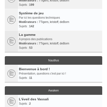
Modérateurs :
7Tigers
,
kristoff
,
deBorn
Sujets :
199
Système de jeu
Par ici les questions techniques
Modérateurs :
7Tigers
,
kristoff
,
deBorn
Sujets :
142
La gamme
A propos des publications
Modérateurs :
7Tigers
,
kristoff
,
deBorn
Sujets :
53
Nautilus
Bienvenue à bord !
Présentation, questions c'est par ici !
Sujets :
11
Awaken
L'éveil des Vassali
Sujets :
2