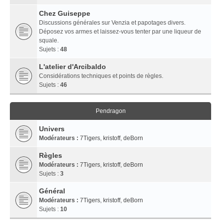
Chez Guiseppe
Discussions générales sur Venzia et papotages divers.
Déposez vos armes et laissez-vous tenter par une liqueur de
squale.
Sujets :
48
L'atelier d'Arcibaldo
Considérations techniques et points de règles.
Sujets :
46
Pendragon
Univers
Modérateurs :
7Tigers
,
kristoff
,
deBorn
Règles
Modérateurs :
7Tigers
,
kristoff
,
deBorn
Sujets :
3
Général
Modérateurs :
7Tigers
,
kristoff
,
deBorn
Sujets :
10