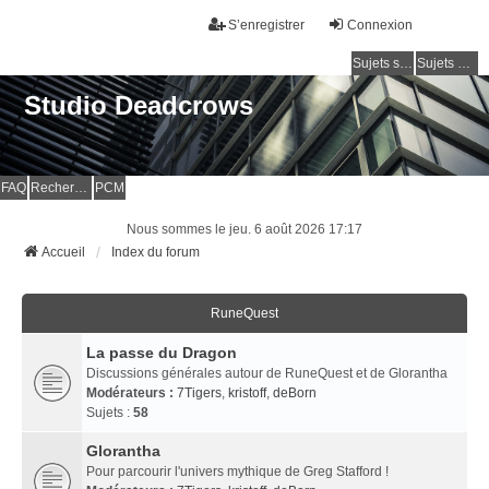
S’enregistrer
Connexion
Sujets sans réponse
Sujets actifs
Studio Deadcrows
FAQ
Rechercher
PCM
Nous sommes le jeu. 6 août 2026 17:17
Accueil
Index du forum
RuneQuest
La passe du Dragon
Discussions générales autour de RuneQuest et de Glorantha
Modérateurs :
7Tigers
,
kristoff
,
deBorn
Sujets :
58
Glorantha
Pour parcourir l'univers mythique de Greg Stafford !