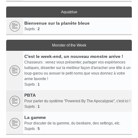
Aquablue
Bienvenue sur la planète bleue
Sujets :
2
Monster of the Week
C'est le week-end, un nouveau monstre arrive !
Chasseurs : venez vous présenter, partager vos expériences
ludiques, disserter sur la meilleur façon d'arracher une tête à un
loup-garou ou avouer le petit noms que vous donnez à votre
arme favorite !
Sujets :
1
PBTA
Pour parler du système "Powered By The Apocalypse", c'est ici !
Sujets :
1
La gamme
Pour discuter de la gamme, du bestiaire, des settings, etc.
Sujets :
5