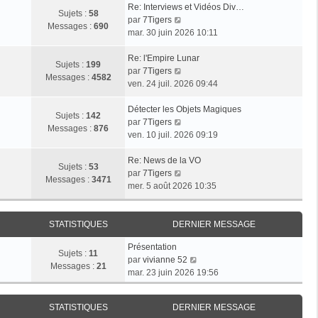
Re: Interviews et Vidéos Div…
Sujets :
58
V
par
7Tigers
Messages :
690
o
mar. 30 juin 2026 10:11
i
r
Re: l'Empire Lunar
Sujets :
199
l
V
par
7Tigers
Messages :
4582
e
o
ven. 24 juil. 2026 09:44
d
i
e
r
Détecter les Objets Magiques
Sujets :
142
r
l
V
par
7Tigers
Messages :
876
n
e
o
ven. 10 juil. 2026 09:19
i
d
i
e
e
r
Re: News de la VO
Sujets :
53
r
r
l
V
par
7Tigers
Messages :
3471
m
n
e
o
mer. 5 août 2026 10:35
e
i
d
i
s
e
e
r
s
r
r
l
STATISTIQUES
DERNIER MESSAGE
a
m
n
e
Présentation
g
e
i
d
Sujets :
11
V
par
vivianne 52
e
s
e
e
Messages :
21
o
mar. 23 juin 2026 19:56
s
r
r
i
a
m
n
r
g
e
i
STATISTIQUES
DERNIER MESSAGE
l
e
s
e