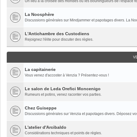
Un lieu à la croisée des mondes où les bourlingueurs de l'espace fon
La Noosphère
Discussions générales sur Mindjammer et papotages divers. La Noo
L'Antichambre des Custodiens
Rejoignez l'élite pour discuter des règles.
V
La capitainerie
Vous venez d'accoster à Venzia ? Présentez-vous !
Le salon de Leda Orefici Moncenigo
Rumeurs et potins, venez raconter vos parties.
Chez Guiseppe
Discussions générales sur Venzia et papotages divers. Déposez vos 
L'atelier d'Arcibaldo
Considérations techniques et points de règles.