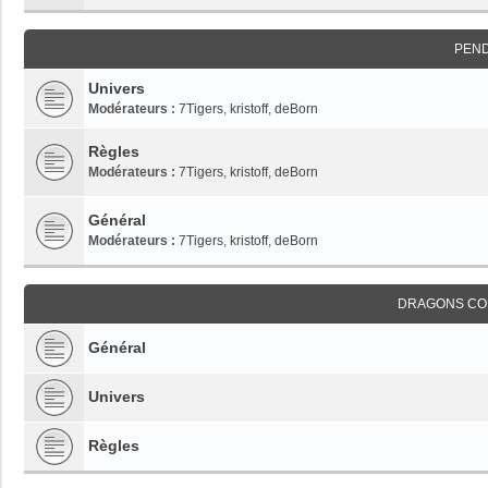
PEN
Univers
Modérateurs :
7Tigers
,
kristoff
,
deBorn
Règles
Modérateurs :
7Tigers
,
kristoff
,
deBorn
Général
Modérateurs :
7Tigers
,
kristoff
,
deBorn
DRAGONS CO
Général
Univers
Règles