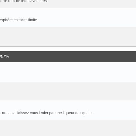
t le récit de leurs aventures.
sphère est sans limite.
ENZIA
armes et laissez-vous tenter par une liqueur de squale.