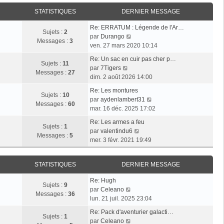
i
r
a
e
e
STATISTIQUES
DERNIER MESSAGE
l
g
r
r
e
e
n
Re: ERRATUM : Légende de l'Ar…
m
d
Sujets :
2
i
V
par
Durango
e
e
Messages :
3
e
o
ven. 27 mars 2020 10:14
s
r
r
i
s
n
Re: Un sac en cuir pas cher p…
m
r
Sujets :
11
a
i
V
par
7Tigers
e
l
Messages :
27
g
e
o
dim. 2 août 2026 14:00
s
e
e
r
i
s
d
Re: Les montures
m
r
Sujets :
10
a
e
V
par
aydenlambert31
e
l
Messages :
60
g
r
o
mar. 16 déc. 2025 17:02
s
e
e
n
i
s
d
Re: Les armes a feu
i
r
Sujets :
1
a
e
V
par
valentindu6
e
l
Messages :
5
g
r
o
mer. 3 févr. 2021 19:49
r
e
e
n
i
m
d
i
r
e
e
STATISTIQUES
DERNIER MESSAGE
e
l
s
r
r
e
s
n
Re: Hugh
m
d
Sujets :
9
V
a
i
par
Celeano
e
e
Messages :
36
o
g
e
lun. 21 juil. 2025 23:04
s
r
i
e
r
s
n
Re: Pack d'aventurier galacti…
r
m
Sujets :
1
a
V
i
par
Celeano