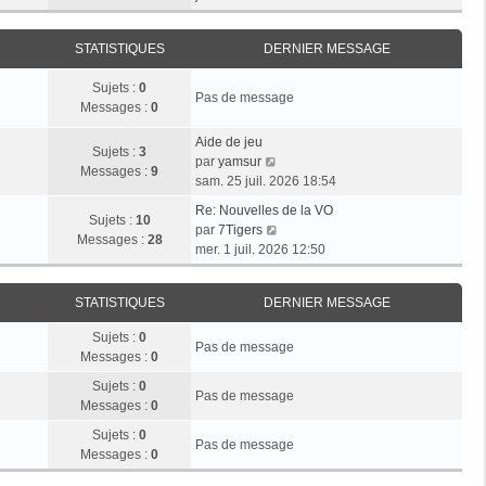
r
e
n
e
i
m
d
i
r
e
e
STATISTIQUES
DERNIER MESSAGE
e
l
s
r
r
e
s
n
Sujets :
0
m
d
Pas de message
a
i
Messages :
0
e
e
g
e
s
r
e
r
Aide de jeu
s
n
Sujets :
3
V
m
par
yamsur
a
i
Messages :
9
o
e
sam. 25 juil. 2026 18:54
g
e
i
s
e
r
Re: Nouvelles de la VO
r
s
Sujets :
10
V
m
par
7Tigers
l
a
Messages :
28
o
e
mer. 1 juil. 2026 12:50
e
g
i
s
d
e
r
s
e
STATISTIQUES
DERNIER MESSAGE
l
a
r
e
g
n
Sujets :
0
d
e
Pas de message
i
Messages :
0
e
e
r
Sujets :
0
r
Pas de message
n
Messages :
0
m
i
e
Sujets :
0
e
Pas de message
s
Messages :
0
r
s
m