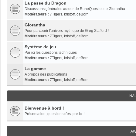
La passe du Dragon
Discussions générales autour de RuneQuest et de Glorantha
Modérateurs :
7Tigers
,
kristoff
,
deBorn
Glorantha
Pour parcourir l'univers mythique de Greg Stafford !
Modérateurs :
7Tigers
,
kristoff
,
deBorn
Système de jeu
Par ici les questions techniques
Modérateurs :
7Tigers
,
kristoff
,
deBorn
La gamme
A propos des publications
Modérateurs :
7Tigers
,
kristoff
,
deBorn
NA
Bienvenue à bord !
Présentation, questions c'est par ici !
AW