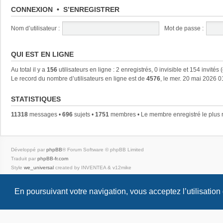
CONNEXION
•
S’ENREGISTRER
Nom d’utilisateur :
Mot de passe :
QUI EST EN LIGNE
Au total il y a
156
utilisateurs en ligne : 2 enregistrés, 0 invisible et 154 invités
Le record du nombre d’utilisateurs en ligne est de
4576
, le mer. 20 mai 2026 0
STATISTIQUES
11318
messages •
696
sujets •
1751
membres • Le membre enregistré le plus 
Développé par
phpBB
® Forum Software © phpBB Limited
Traduit par
phpBB-fr.com
Style
we_universal
created by INVENTEA & v12mike
Confidentialité
|
Conditions
En poursuivant votre navigation, vous acceptez l’utilisation