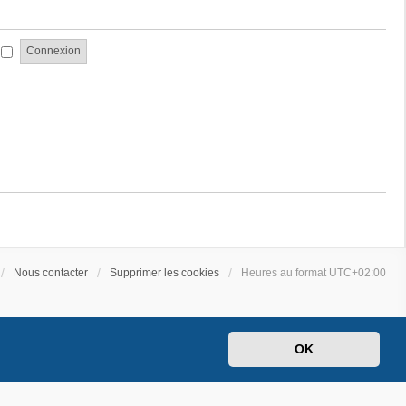
a
e
g
s
e
s
i
a
g
e
Nous contacter
Supprimer les cookies
Heures au format
UTC+02:00
OK