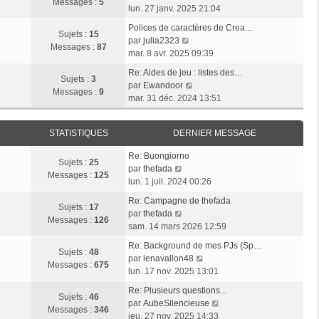
l
e
Messages :
5
g
o
e
lun. 27 janv. 2025 21:04
e
s
e
i
r
d
s
Polices de caractères de Crea…
r
m
Sujets :
15
e
V
a
par
julia2323
l
e
Messages :
87
r
o
g
mar. 8 avr. 2025 09:39
e
s
n
i
e
d
s
Re: Aides de jeu : listes des…
i
r
Sujets :
3
e
V
a
par
Ewandoor
e
l
Messages :
9
r
o
g
mar. 31 déc. 2024 13:51
r
e
n
i
e
m
d
i
r
e
e
STATISTIQUES
DERNIER MESSAGE
e
l
s
r
r
e
s
n
Re: Buongiorno
m
d
Sujets :
25
V
a
i
par
thefada
e
e
Messages :
125
o
g
e
lun. 1 juil. 2024 00:26
s
r
i
e
r
s
n
Re: Campagne de thefada
r
m
Sujets :
17
V
a
i
par
thefada
l
e
Messages :
126
o
g
e
sam. 14 mars 2026 12:59
e
s
i
e
r
d
s
Re: Background de mes PJs (Sp…
r
m
Sujets :
48
e
a
V
par
lenavallon48
l
e
Messages :
675
r
g
o
lun. 17 nov. 2025 13:01
e
s
n
e
i
d
s
Re: Plusieurs questions...
i
r
Sujets :
46
e
a
V
par
AubeSilencieuse
e
l
Messages :
346
r
g
o
jeu. 27 nov. 2025 14:33