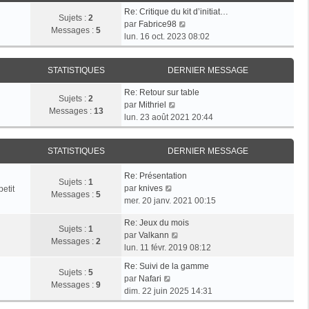
e
s
r
Re: Critique du kit d’initiat…
d
Sujets :
2
a
m
V
par
Fabrice98
e
Messages :
5
g
e
o
lun. 16 oct. 2023 08:02
r
e
s
i
n
s
r
i
a
STATISTIQUES
DERNIER MESSAGE
l
e
g
e
r
Re: Retour sur table
e
d
Sujets :
2
V
m
par
Mithriel
e
Messages :
13
o
e
lun. 23 août 2021 20:44
r
i
s
n
r
s
i
STATISTIQUES
DERNIER MESSAGE
l
a
e
e
g
r
Re: Présentation
d
e
Sujets :
1
m
V
par
knives
etit
e
Messages :
5
e
o
mer. 20 janv. 2021 00:15
r
s
i
n
s
Re: Jeux du mois
r
i
Sujets :
1
V
a
par
Valkann
l
e
Messages :
2
o
g
lun. 11 févr. 2019 08:12
e
r
i
e
d
m
Re: Suivi de la gamme
r
Sujets :
5
e
V
e
par
Nafari
l
Messages :
9
r
o
s
dim. 22 juin 2025 14:31
e
n
i
s
d