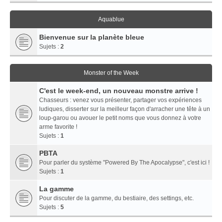
Aquablue
Bienvenue sur la planète bleue
Sujets :
2
Monster of the Week
C'est le week-end, un nouveau monstre arrive !
Chasseurs : venez vous présenter, partager vos expériences
ludiques, disserter sur la meilleur façon d'arracher une tête à un
loup-garou ou avouer le petit noms que vous donnez à votre
arme favorite !
Sujets :
1
PBTA
Pour parler du système "Powered By The Apocalypse", c'est ici !
Sujets :
1
La gamme
Pour discuter de la gamme, du bestiaire, des settings, etc.
Sujets :
5