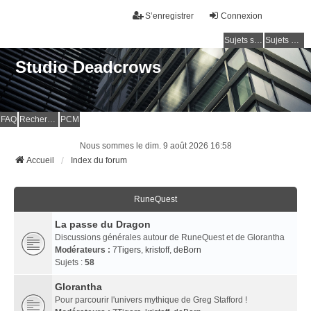
S’enregistrer
Connexion
Sujets sans réponse
Sujets actifs
Studio Deadcrows
FAQ
Rechercher
PCM
Nous sommes le dim. 9 août 2026 16:58
Accueil
Index du forum
RuneQuest
La passe du Dragon
Discussions générales autour de RuneQuest et de Glorantha
Modérateurs :
7Tigers
,
kristoff
,
deBorn
Sujets :
58
Glorantha
Pour parcourir l'univers mythique de Greg Stafford !