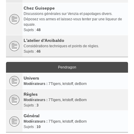
Chez Guiseppe
Discussions générales sur Venzia et papotages divers.
Déposez vos armes et laissez-vous tenter par une liqueur de
squale.
Sujets :
48
L'atelier d'Arcibaldo
Considérations techniques et points de règles.
Sujets :
46
Pendragon
Univers
Modérateurs :
7Tigers
,
kristoff
,
deBorn
Règles
Modérateurs :
7Tigers
,
kristoff
,
deBorn
Sujets :
3
Général
Modérateurs :
7Tigers
,
kristoff
,
deBorn
Sujets :
10