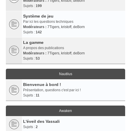
Modérateurs :
7Tigers
,
kristoff
,
deBorn
Sujets :
199
Système de jeu
Par ici les questions techniques
Modérateurs :
7Tigers
,
kristoff
,
deBorn
Sujets :
142
La gamme
A propos des publications
Modérateurs :
7Tigers
,
kristoff
,
deBorn
Sujets :
53
Nautilus
Bienvenue à bord !
Présentation, questions c'est par ici !
Sujets :
11
Awaken
L'éveil des Vassali
Sujets :
2