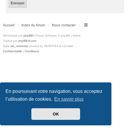
Accueil
Index du forum
Nous contacter
Développé par
phpBB
® Forum Software © phpBB Limited
Traduit par
phpBB-fr.com
Style
we_universal
created by INVENTEA & v12mike
Confidentialité
|
Conditions
En poursuivant votre navigation, vous acceptez
l’utilisation de cookies.
En savoir plus
OK