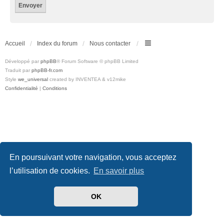
Accueil
Index du forum
Nous contacter
Développé par
phpBB
® Forum Software © phpBB Limited
Traduit par
phpBB-fr.com
Style
we_universal
created by INVENTEA & v12mike
Confidentialité
|
Conditions
En poursuivant votre navigation, vous acceptez
l’utilisation de cookies.
En savoir plus
OK