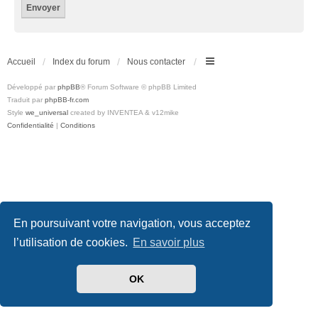
Accueil
Index du forum
Nous contacter
Développé par
phpBB
® Forum Software © phpBB Limited
Traduit par
phpBB-fr.com
Style
we_universal
created by INVENTEA & v12mike
Confidentialité
|
Conditions
En poursuivant votre navigation, vous acceptez
l’utilisation de cookies.
En savoir plus
OK