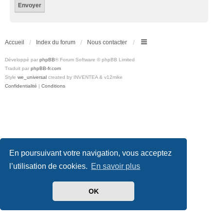
Accueil
Index du forum
Nous contacter
Développé par
phpBB
® Forum Software © phpBB Limited
Traduit par
phpBB-fr.com
Style
we_universal
created by INVENTEA & v12mike
Confidentialité
|
Conditions
En poursuivant votre navigation, vous acceptez
l’utilisation de cookies.
En savoir plus
OK