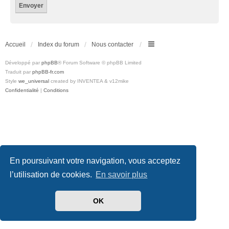
Accueil
Index du forum
Nous contacter
Développé par
phpBB
® Forum Software © phpBB Limited
Traduit par
phpBB-fr.com
Style
we_universal
created by INVENTEA & v12mike
Confidentialité
|
Conditions
En poursuivant votre navigation, vous acceptez
l’utilisation de cookies.
En savoir plus
OK