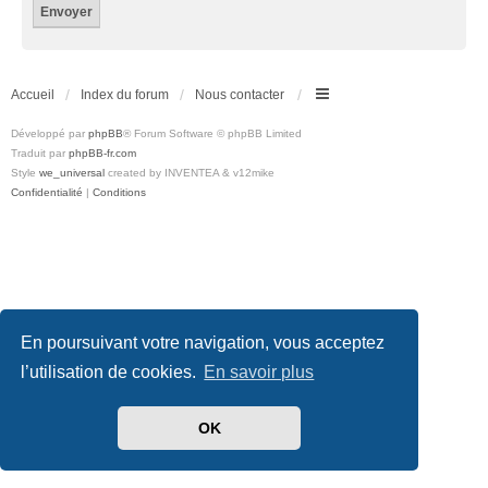
Accueil
Index du forum
Nous contacter
Développé par
phpBB
® Forum Software © phpBB Limited
Traduit par
phpBB-fr.com
Style
we_universal
created by INVENTEA & v12mike
Confidentialité
|
Conditions
En poursuivant votre navigation, vous acceptez
l’utilisation de cookies.
En savoir plus
OK