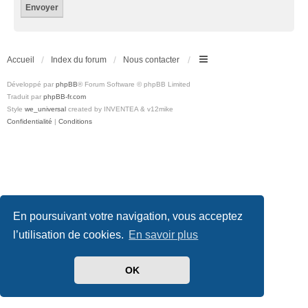
Accueil
Index du forum
Nous contacter
Développé par
phpBB
® Forum Software © phpBB Limited
Traduit par
phpBB-fr.com
Style
we_universal
created by INVENTEA & v12mike
Confidentialité
|
Conditions
En poursuivant votre navigation, vous acceptez
l’utilisation de cookies.
En savoir plus
OK