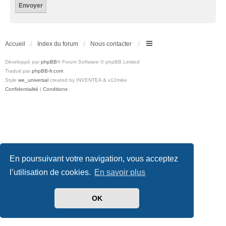
Accueil
Index du forum
Nous contacter
Développé par
phpBB
® Forum Software © phpBB Limited
Traduit par
phpBB-fr.com
Style
we_universal
created by INVENTEA & v12mike
Confidentialité
|
Conditions
En poursuivant votre navigation, vous acceptez
l’utilisation de cookies.
En savoir plus
OK