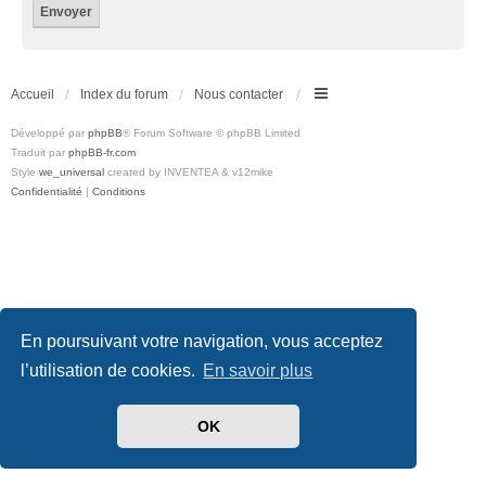
Accueil
Index du forum
Nous contacter
Développé par
phpBB
® Forum Software © phpBB Limited
Traduit par
phpBB-fr.com
Style
we_universal
created by INVENTEA & v12mike
Confidentialité
|
Conditions
En poursuivant votre navigation, vous acceptez
l’utilisation de cookies.
En savoir plus
OK