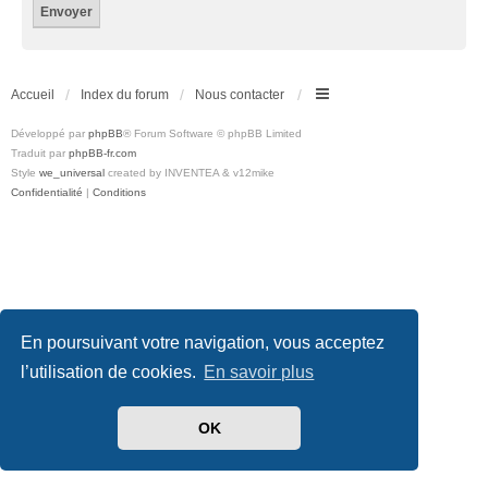
Accueil
Index du forum
Nous contacter
Développé par
phpBB
® Forum Software © phpBB Limited
Traduit par
phpBB-fr.com
Style
we_universal
created by INVENTEA & v12mike
Confidentialité
|
Conditions
En poursuivant votre navigation, vous acceptez
l’utilisation de cookies.
En savoir plus
OK