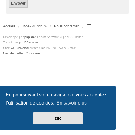
Accueil
Index du forum
Nous contacter
Développé par
phpBB
® Forum Software © phpBB Limited
Traduit par
phpBB-fr.com
Style
we_universal
created by INVENTEA & v12mike
Confidentialité
|
Conditions
En poursuivant votre navigation, vous acceptez
l’utilisation de cookies.
En savoir plus
OK