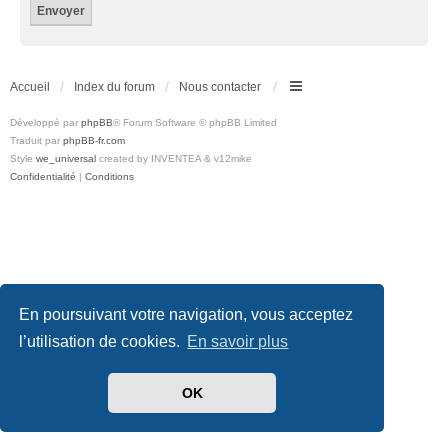
Accueil
Index du forum
Nous contacter
Développé par
phpBB
® Forum Software © phpBB Limited
Traduit par
phpBB-fr.com
Style
we_universal
created by INVENTEA & v12mike
Confidentialité
|
Conditions
En poursuivant votre navigation, vous acceptez
l’utilisation de cookies.
En savoir plus
OK