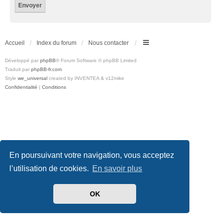
Accueil
Index du forum
Nous contacter
Développé par
phpBB
® Forum Software © phpBB Limited
Traduit par
phpBB-fr.com
Style
we_universal
created by INVENTEA & v12mike
Confidentialité
|
Conditions
En poursuivant votre navigation, vous acceptez
l’utilisation de cookies.
En savoir plus
OK