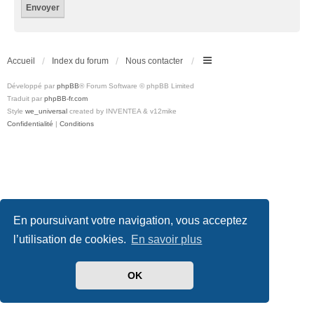
Accueil
Index du forum
Nous contacter
Développé par
phpBB
® Forum Software © phpBB Limited
Traduit par
phpBB-fr.com
Style
we_universal
created by INVENTEA & v12mike
Confidentialité
|
Conditions
En poursuivant votre navigation, vous acceptez
l’utilisation de cookies.
En savoir plus
OK