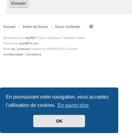
Accueil
Index du forum
Nous contacter
Développé par
phpBB
® Forum Software © phpBB Limited
Traduit par
phpBB-fr.com
Style
we_universal
created by INVENTEA & v12mike
Confidentialité
|
Conditions
En poursuivant votre navigation, vous acceptez
l’utilisation de cookies.
En savoir plus
OK