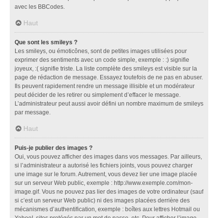
avec les BBCodes.
Haut
Que sont les smileys ?
Les smileys, ou émoticônes, sont de petites images utilisées pour
exprimer des sentiments avec un code simple, exemple : :) signifie
joyeux, :( signifie triste. La liste complète des smileys est visible sur la
page de rédaction de message. Essayez toutefois de ne pas en abuser.
Ils peuvent rapidement rendre un message illisible et un modérateur
peut décider de les retirer ou simplement d’effacer le message.
L’administrateur peut aussi avoir défini un nombre maximum de smileys
par message.
Haut
Puis-je publier des images ?
Oui, vous pouvez afficher des images dans vos messages. Par ailleurs,
si l’administrateur a autorisé les fichiers joints, vous pouvez charger
une image sur le forum. Autrement, vous devez lier une image placée
sur un serveur Web public, exemple : http://www.exemple.com/mon-
image.gif. Vous ne pouvez pas lier des images de votre ordinateur (sauf
si c’est un serveur Web public) ni des images placées derrière des
mécanismes d’authentification, exemple : boîtes aux lettres Hotmail ou
Yahoo!, sites protégés par un mot de passe, etc. Pour afficher l’image,