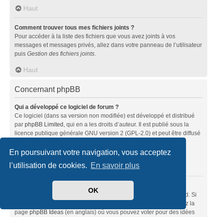
Haut
Comment trouver tous mes fichiers joints ?
Pour accéder à la liste des fichiers que vous avez joints à vos
messages et messages privés, allez dans votre panneau de l’utilisateur
puis
Gestion des fichiers joints
.
Haut
Concernant phpBB
Qui a développé ce logiciel de forum ?
Ce logiciel (dans sa version non modifiée) est développé et distribué
par
phpBB Limited
, qui en a les droits d’auteur. Il est publié sous la
licence publique générale GNU version 2 (GPL-2.0) et peut être diffusé
librement. Pour plus d’informations, visitez la page «
À propos de phpBB
» (en anglais).
En poursuivant votre navigation, vous acceptez
l’utilisation de cookies.
En savoir plus
Haut
Pourquoi la fonctionnalité X n’est pas disponible ?
OK
Ce logiciel a été développé et mis sous licence par phpBB Limited. Si
vous pensez qu’une fonctionnalité nécessite d’être ajoutée, visitez la
page
phpBB Ideas
(en anglais) où vous pouvez voter pour des idées