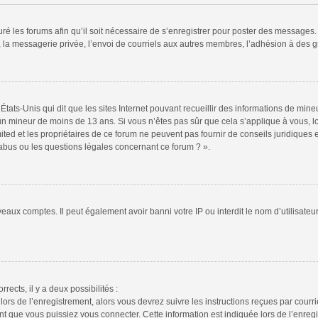
ré les forums afin qu’il soit nécessaire de s’enregistrer pour poster des messages. 
la messagerie privée, l’envoi de courriels aux autres membres, l’adhésion à des gr
États-Unis qui dit que les sites Internet pouvant recueillir des informations de mi
r un mineur de moins de 13 ans. Si vous n’êtes pas sûr que cela s’applique à vous, l
ted et les propriétaires de ce forum ne peuvent pas fournir de conseils juridiques e
 abus ou les questions légales concernant ce forum ? ».
veaux comptes. Il peut également avoir banni votre IP ou interdit le nom d’utilisate
rrects, il y a deux possibilités :
lors de l’enregistrement, alors vous devrez suivre les instructions reçues par cour
 que vous puissiez vous connecter. Cette information est indiquée lors de l’enregis