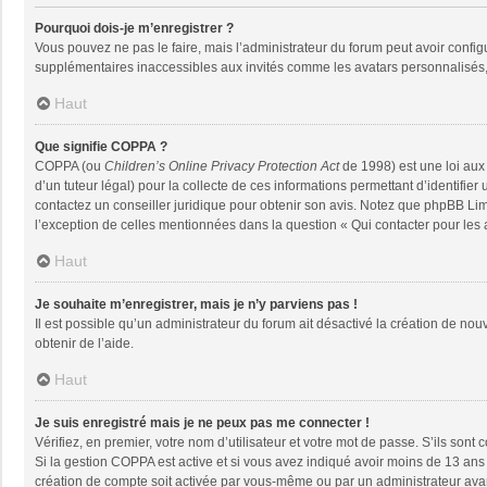
Pourquoi dois-je m’enregistrer ?
Vous pouvez ne pas le faire, mais l’administrateur du forum peut avoir configu
supplémentaires inaccessibles aux invités comme les avatars personnalisés, 
Haut
Que signifie COPPA ?
COPPA (ou
Children’s Online Privacy Protection Act
de 1998) est une loi aux 
d’un tuteur légal) pour la collecte de ces informations permettant d’identifie
contactez un conseiller juridique pour obtenir son avis. Notez que phpBB Limi
l’exception de celles mentionnées dans la question « Qui contacter pour les
Haut
Je souhaite m’enregistrer, mais je n’y parviens pas !
Il est possible qu’un administrateur du forum ait désactivé la création de nou
obtenir de l’aide.
Haut
Je suis enregistré mais je ne peux pas me connecter !
Vérifiez, en premier, votre nom d’utilisateur et votre mot de passe. S’ils sont co
Si la gestion COPPA est active et si vous avez indiqué avoir moins de 13 ans 
création de compte soit activée par vous-même ou par un administrateur avant