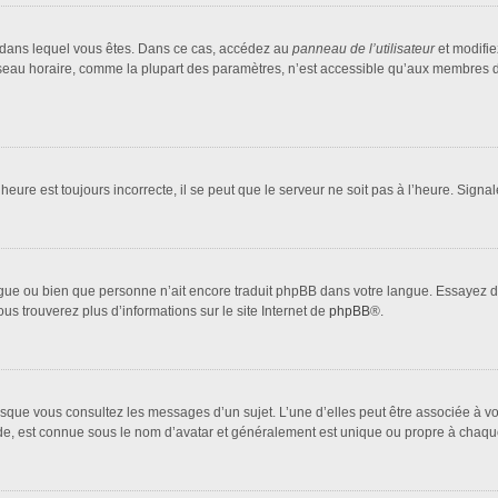
lui dans lequel vous êtes. Dans ce cas, accédez au
panneau de l’utilisateur
et modifie
fuseau horaire, comme la plupart des paramètres, n’est accessible qu’aux membres d
heure est toujours incorrecte, il se peut que le serveur ne soit pas à l’heure. Sign
 langue ou bien que personne n’ait encore traduit phpBB dans votre langue. Essayez 
ous trouverez plus d’informations sur le site Internet de
phpBB
®.
orsque vous consultez les messages d’un sujet. L’une d’elles peut être associée à 
nde, est connue sous le nom d’avatar et généralement est unique ou propre à cha