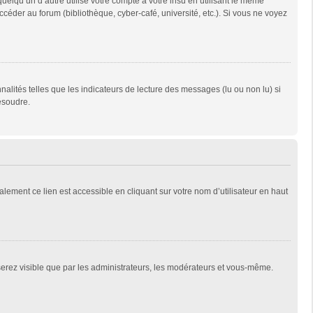
qu’un d’autre utilise votre compte à votre insu en utilisant le même
céder au forum (bibliothèque, cyber-café, université, etc.). Si vous ne voyez
alités telles que les indicateurs de lecture des messages (lu ou non lu) si
ésoudre.
lement ce lien est accessible en cliquant sur votre nom d’utilisateur en haut
 serez visible que par les administrateurs, les modérateurs et vous-même.