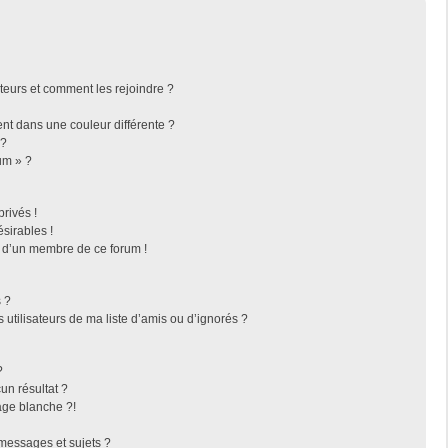
ateurs et comment les rejoindre ?
t dans une couleur différente ?
 ?
um » ?
rivés !
sirables !
f d’un membre de ce forum !
 ?
utilisateurs de ma liste d’amis ou d’ignorés ?
?
n résultat ?
ge blanche ?!
messages et sujets ?