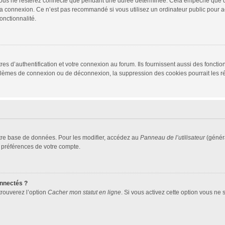
vous ne resterez connecté que pendant une durée déterminée. Cela empêche que quel
la connexion. Ce n’est pas recommandé si vous utilisez un ordinateur public pour ac
onctionnalité.
d’authentification et votre connexion au forum. Ils fournissent aussi des fonctionn
oblèmes de connexion ou de déconnexion, la suppression des cookies pourrait les r
tre base de données. Pour les modifier, accédez au
Panneau de l’utilisateur
(généra
 préférences de votre compte.
nnectés ?
trouverez l’option
Cacher mon statut en ligne
. Si vous activez cette option vous ne