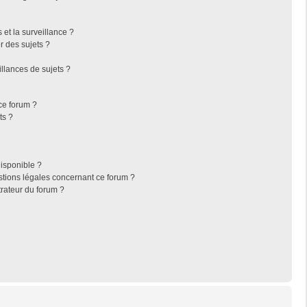
s et la surveillance ?
r des sujets ?
llances de sujets ?
 ce forum ?
ts ?
disponible ?
stions légales concernant ce forum ?
rateur du forum ?