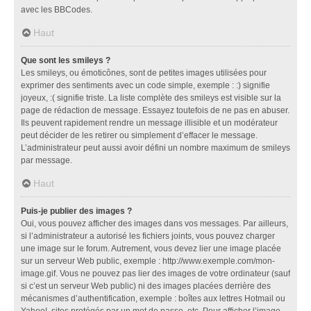
avec les BBCodes.
Haut
Que sont les smileys ?
Les smileys, ou émoticônes, sont de petites images utilisées pour
exprimer des sentiments avec un code simple, exemple : :) signifie
joyeux, :( signifie triste. La liste complète des smileys est visible sur la
page de rédaction de message. Essayez toutefois de ne pas en abuser.
Ils peuvent rapidement rendre un message illisible et un modérateur
peut décider de les retirer ou simplement d’effacer le message.
L’administrateur peut aussi avoir défini un nombre maximum de smileys
par message.
Haut
Puis-je publier des images ?
Oui, vous pouvez afficher des images dans vos messages. Par ailleurs,
si l’administrateur a autorisé les fichiers joints, vous pouvez charger
une image sur le forum. Autrement, vous devez lier une image placée
sur un serveur Web public, exemple : http://www.exemple.com/mon-
image.gif. Vous ne pouvez pas lier des images de votre ordinateur (sauf
si c’est un serveur Web public) ni des images placées derrière des
mécanismes d’authentification, exemple : boîtes aux lettres Hotmail ou
Yahoo!, sites protégés par un mot de passe, etc. Pour afficher l’image,