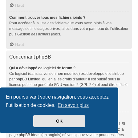
Haut
Comment trouver tous mes fichiers joints ?
Pour accéder à la liste des fichiers que vous avez joints à vos
messages et messages privés, allez dans votre panneau de l’utilisateur
puis
Gestion des fichiers joints
.
Haut
Concernant phpBB
Qui a développé ce logiciel de forum ?
Ce logiciel (dans sa version non modifiée) est développé et distribué
par
phpBB Limited
, qui en a les droits d’auteur. Il est publié sous la
licence publique générale GNU version 2 (GPL-2.0) et peut être diffusé
librement. Pour plus d’informations, visitez la page «
À propos de phpBB
» (en anglais).
En poursuivant votre navigation, vous acceptez
l’utilisation de cookies.
En savoir plus
Haut
Pourquoi la fonctionnalité X n’est pas disponible ?
OK
Ce logiciel a été développé et mis sous licence par phpBB Limited. Si
vous pensez qu’une fonctionnalité nécessite d’être ajoutée, visitez la
page
phpBB Ideas
(en anglais) où vous pouvez voter pour des idées