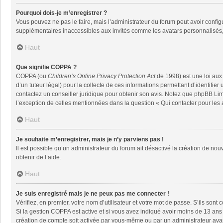
Pourquoi dois-je m’enregistrer ?
Vous pouvez ne pas le faire, mais l’administrateur du forum peut avoir configu
supplémentaires inaccessibles aux invités comme les avatars personnalisés, 
Haut
Que signifie COPPA ?
COPPA (ou
Children’s Online Privacy Protection Act
de 1998) est une loi aux 
d’un tuteur légal) pour la collecte de ces informations permettant d’identifie
contactez un conseiller juridique pour obtenir son avis. Notez que phpBB Limi
l’exception de celles mentionnées dans la question « Qui contacter pour les
Haut
Je souhaite m’enregistrer, mais je n’y parviens pas !
Il est possible qu’un administrateur du forum ait désactivé la création de nou
obtenir de l’aide.
Haut
Je suis enregistré mais je ne peux pas me connecter !
Vérifiez, en premier, votre nom d’utilisateur et votre mot de passe. S’ils sont co
Si la gestion COPPA est active et si vous avez indiqué avoir moins de 13 ans 
création de compte soit activée par vous-même ou par un administrateur avant