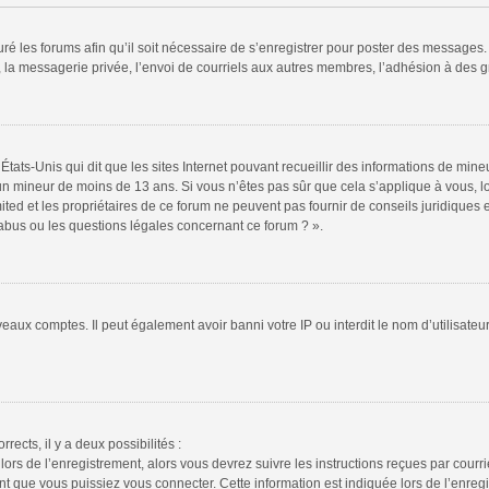
ré les forums afin qu’il soit nécessaire de s’enregistrer pour poster des messages. 
la messagerie privée, l’envoi de courriels aux autres membres, l’adhésion à des gr
États-Unis qui dit que les sites Internet pouvant recueillir des informations de mi
r un mineur de moins de 13 ans. Si vous n’êtes pas sûr que cela s’applique à vous, l
ted et les propriétaires de ce forum ne peuvent pas fournir de conseils juridiques e
 abus ou les questions légales concernant ce forum ? ».
veaux comptes. Il peut également avoir banni votre IP ou interdit le nom d’utilisate
rrects, il y a deux possibilités :
lors de l’enregistrement, alors vous devrez suivre les instructions reçues par cour
 que vous puissiez vous connecter. Cette information est indiquée lors de l’enregis