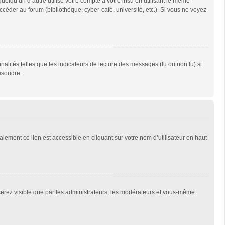
qu’un d’autre utilise votre compte à votre insu en utilisant le même
céder au forum (bibliothèque, cyber-café, université, etc.). Si vous ne voyez
alités telles que les indicateurs de lecture des messages (lu ou non lu) si
ésoudre.
lement ce lien est accessible en cliquant sur votre nom d’utilisateur en haut
 serez visible que par les administrateurs, les modérateurs et vous-même.