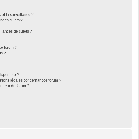
s et la surveillance ?
r des sujets ?
llances de sujets ?
 ce forum ?
ts ?
disponible ?
stions légales concernant ce forum ?
rateur du forum ?