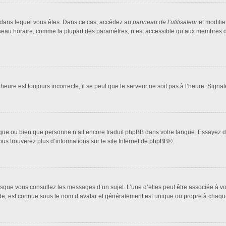
lui dans lequel vous êtes. Dans ce cas, accédez au
panneau de l’utilisateur
et modifie
fuseau horaire, comme la plupart des paramètres, n’est accessible qu’aux membres d
heure est toujours incorrecte, il se peut que le serveur ne soit pas à l’heure. Sign
 langue ou bien que personne n’ait encore traduit phpBB dans votre langue. Essayez 
ous trouverez plus d’informations sur le site Internet de
phpBB
®.
orsque vous consultez les messages d’un sujet. L’une d’elles peut être associée à 
nde, est connue sous le nom d’avatar et généralement est unique ou propre à cha