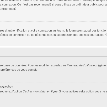
vous ne resterez connecté que pendant une durée déterminée. Cela empêche que quel
la connexion. Ce n’est pas recommandé si vous utilisez un ordinateur public pour ac
onctionnalité.
d’authentification et votre connexion au forum. Ils fournissent aussi des fonctionn
oblèmes de connexion ou de déconnexion, la suppression des cookies pourrait les r
tre base de données. Pour les modifier, accédez au
Panneau de l’utilisateur
(généra
 préférences de votre compte.
nnectés ?
trouverez l’option
Cacher mon statut en ligne
. Si vous activez cette option vous ne