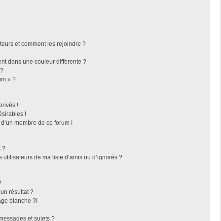
ateurs et comment les rejoindre ?
t dans une couleur différente ?
 ?
um » ?
rivés !
sirables !
f d’un membre de ce forum !
 ?
utilisateurs de ma liste d’amis ou d’ignorés ?
?
n résultat ?
ge blanche ?!
messages et sujets ?