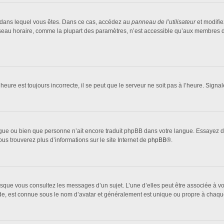
lui dans lequel vous êtes. Dans ce cas, accédez au
panneau de l’utilisateur
et modifie
fuseau horaire, comme la plupart des paramètres, n’est accessible qu’aux membres d
heure est toujours incorrecte, il se peut que le serveur ne soit pas à l’heure. Sign
 langue ou bien que personne n’ait encore traduit phpBB dans votre langue. Essayez 
ous trouverez plus d’informations sur le site Internet de
phpBB
®.
orsque vous consultez les messages d’un sujet. L’une d’elles peut être associée à 
nde, est connue sous le nom d’avatar et généralement est unique ou propre à cha