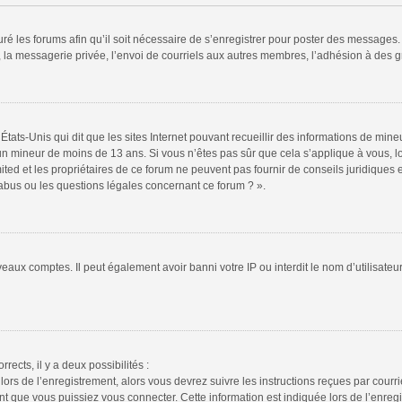
ré les forums afin qu’il soit nécessaire de s’enregistrer pour poster des messages. 
la messagerie privée, l’envoi de courriels aux autres membres, l’adhésion à des gr
États-Unis qui dit que les sites Internet pouvant recueillir des informations de mi
r un mineur de moins de 13 ans. Si vous n’êtes pas sûr que cela s’applique à vous, l
ted et les propriétaires de ce forum ne peuvent pas fournir de conseils juridiques e
 abus ou les questions légales concernant ce forum ? ».
veaux comptes. Il peut également avoir banni votre IP ou interdit le nom d’utilisate
rrects, il y a deux possibilités :
lors de l’enregistrement, alors vous devrez suivre les instructions reçues par cour
 que vous puissiez vous connecter. Cette information est indiquée lors de l’enregis