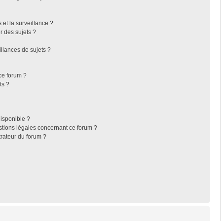
s et la surveillance ?
r des sujets ?
llances de sujets ?
 ce forum ?
ts ?
disponible ?
stions légales concernant ce forum ?
rateur du forum ?