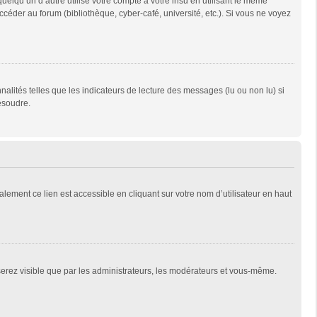
qu’un d’autre utilise votre compte à votre insu en utilisant le même
céder au forum (bibliothèque, cyber-café, université, etc.). Si vous ne voyez
alités telles que les indicateurs de lecture des messages (lu ou non lu) si
ésoudre.
lement ce lien est accessible en cliquant sur votre nom d’utilisateur en haut
 serez visible que par les administrateurs, les modérateurs et vous-même.