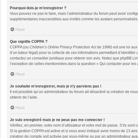
Pourquoi dois-je m’enregistrer ?
Vous pouvez ne pas le faire, mais l’administrateur du forum peut avoir configu
supplémentaires inaccessibles aux invités comme les avatars personnalisés, 
Haut
Que signifie COPPA ?
COPPA (ou
Children’s Online Privacy Protection Act
de 1998) est une loi aux 
d’un tuteur légal) pour la collecte de ces informations permettant d’identifie
contactez un conseiller juridique pour obtenir son avis. Notez que phpBB Limi
l’exception de celles mentionnées dans la question « Qui contacter pour les
Haut
Je souhaite m’enregistrer, mais je n’y parviens pas !
Il est possible qu’un administrateur du forum ait désactivé la création de nou
obtenir de l’aide.
Haut
Je suis enregistré mais je ne peux pas me connecter !
Vérifiez, en premier, votre nom d’utilisateur et votre mot de passe. S’ils sont co
Si la gestion COPPA est active et si vous avez indiqué avoir moins de 13 ans 
création de compte soit activée par vous-même ou par un administrateur avant