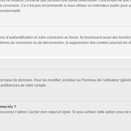
vous ne resterez connecté que pendant une durée déterminée. Cela empêche que quel
la connexion. Ce n’est pas recommandé si vous utilisez un ordinateur public pour ac
onctionnalité.
d’authentification et votre connexion au forum. Ils fournissent aussi des fonctionn
oblèmes de connexion ou de déconnexion, la suppression des cookies pourrait les r
tre base de données. Pour les modifier, accédez au
Panneau de l’utilisateur
(généra
 préférences de votre compte.
nnectés ?
trouverez l’option
Cacher mon statut en ligne
. Si vous activez cette option vous ne