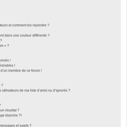
ateurs et comment les rejoindre ?
t dans une couleur différente ?
 ?
um » ?
rivés !
sirables !
f d’un membre de ce forum !
 ?
utilisateurs de ma liste d’amis ou d’ignorés ?
?
n résultat ?
ge blanche ?!
messages et sujets ?