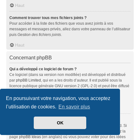
Haut
Comment trouver tous mes fichiers joints ?
Pour accéder à la liste des fichiers que vous avez joints à vos
messages et messages privés, allez dans votre panneau de l’utilisateur
puis
Gestion des fichiers joints
.
Haut
Concernant phpBB
Qui a développé ce logiciel de forum ?
Ce logiciel (dans sa version non modifiée) est développé et distribué
par
phpBB Limited
, qui en a les droits d’auteur. Il est publié sous la
licence publique générale GNU version 2 (GPL-2.0) et peut être diffusé
librement. Pour plus d’informations, visitez la page «
À propos de phpBB
» (en anglais).
En poursuivant votre navigation, vous acceptez
l’utilisation de cookies.
En savoir plus
Haut
Pourquoi la fonctionnalité X n’est pas disponible ?
OK
Ce logiciel a été développé et mis sous licence par phpBB Limited. Si
vous pensez qu’une fonctionnalité nécessite d’être ajoutée, visitez la
page
phpBB Ideas
(en anglais) où vous pouvez voter pour des idées