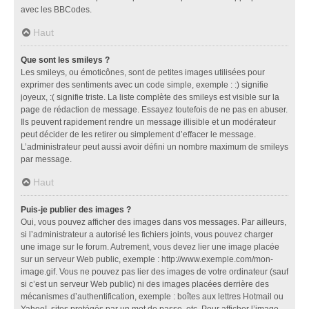
avec les BBCodes.
Haut
Que sont les smileys ?
Les smileys, ou émoticônes, sont de petites images utilisées pour
exprimer des sentiments avec un code simple, exemple : :) signifie
joyeux, :( signifie triste. La liste complète des smileys est visible sur la
page de rédaction de message. Essayez toutefois de ne pas en abuser.
Ils peuvent rapidement rendre un message illisible et un modérateur
peut décider de les retirer ou simplement d’effacer le message.
L’administrateur peut aussi avoir défini un nombre maximum de smileys
par message.
Haut
Puis-je publier des images ?
Oui, vous pouvez afficher des images dans vos messages. Par ailleurs,
si l’administrateur a autorisé les fichiers joints, vous pouvez charger
une image sur le forum. Autrement, vous devez lier une image placée
sur un serveur Web public, exemple : http://www.exemple.com/mon-
image.gif. Vous ne pouvez pas lier des images de votre ordinateur (sauf
si c’est un serveur Web public) ni des images placées derrière des
mécanismes d’authentification, exemple : boîtes aux lettres Hotmail ou
Yahoo!, sites protégés par un mot de passe, etc. Pour afficher l’image,