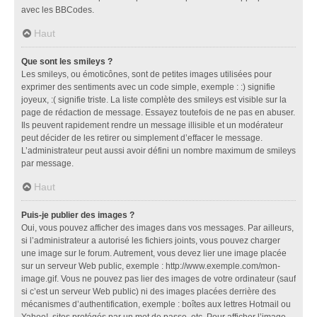
avec les BBCodes.
Haut
Que sont les smileys ?
Les smileys, ou émoticônes, sont de petites images utilisées pour
exprimer des sentiments avec un code simple, exemple : :) signifie
joyeux, :( signifie triste. La liste complète des smileys est visible sur la
page de rédaction de message. Essayez toutefois de ne pas en abuser.
Ils peuvent rapidement rendre un message illisible et un modérateur
peut décider de les retirer ou simplement d’effacer le message.
L’administrateur peut aussi avoir défini un nombre maximum de smileys
par message.
Haut
Puis-je publier des images ?
Oui, vous pouvez afficher des images dans vos messages. Par ailleurs,
si l’administrateur a autorisé les fichiers joints, vous pouvez charger
une image sur le forum. Autrement, vous devez lier une image placée
sur un serveur Web public, exemple : http://www.exemple.com/mon-
image.gif. Vous ne pouvez pas lier des images de votre ordinateur (sauf
si c’est un serveur Web public) ni des images placées derrière des
mécanismes d’authentification, exemple : boîtes aux lettres Hotmail ou
Yahoo!, sites protégés par un mot de passe, etc. Pour afficher l’image,