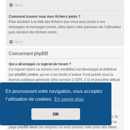
Haut
Comment trouver tous mes fichiers joints ?
Pour accéder à la liste des fichiers que vous avez joints à vos
messages et messages privés, allez dans votre panneau de l’utilisateur
puis
Gestion des fichiers joints
.
Haut
Concernant phpBB
Qui a développé ce logiciel de forum ?
Ce logiciel (dans sa version non modifiée) est développé et distribué
par
phpBB Limited
, qui en a les droits d’auteur. Il est publié sous la
licence publique générale GNU version 2 (GPL-2.0) et peut être diffusé
librement. Pour plus d’informations, visitez la page «
À propos de phpBB
» (en anglais).
En poursuivant votre navigation, vous acceptez
l’utilisation de cookies.
En savoir plus
Haut
Pourquoi la fonctionnalité X n’est pas disponible ?
OK
Ce logiciel a été développé et mis sous licence par phpBB Limited. Si
vous pensez qu’une fonctionnalité nécessite d’être ajoutée, visitez la
page
phpBB Ideas
(en anglais) où vous pouvez voter pour des idées