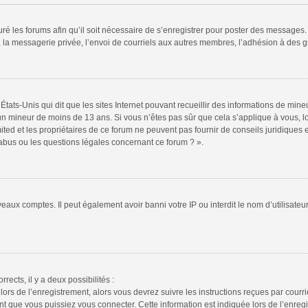
ré les forums afin qu’il soit nécessaire de s’enregistrer pour poster des messages. 
la messagerie privée, l’envoi de courriels aux autres membres, l’adhésion à des gr
États-Unis qui dit que les sites Internet pouvant recueillir des informations de mi
r un mineur de moins de 13 ans. Si vous n’êtes pas sûr que cela s’applique à vous, l
ted et les propriétaires de ce forum ne peuvent pas fournir de conseils juridiques e
 abus ou les questions légales concernant ce forum ? ».
veaux comptes. Il peut également avoir banni votre IP ou interdit le nom d’utilisate
rrects, il y a deux possibilités :
lors de l’enregistrement, alors vous devrez suivre les instructions reçues par cour
 que vous puissiez vous connecter. Cette information est indiquée lors de l’enregis