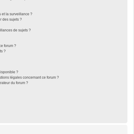
s et la surveillance ?
r des sujets ?
llances de sujets ?
 ce forum ?
ts ?
disponible ?
stions légales concernant ce forum ?
rateur du forum ?