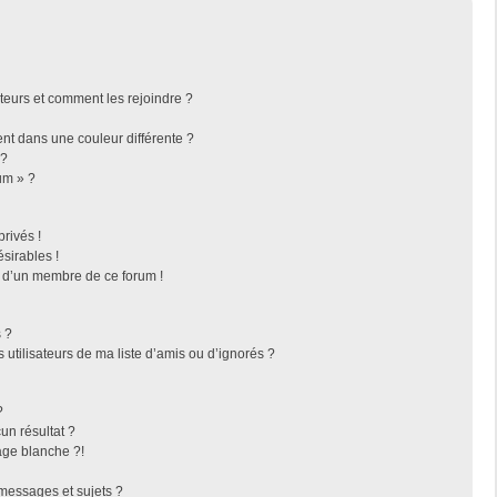
ateurs et comment les rejoindre ?
t dans une couleur différente ?
 ?
um » ?
rivés !
sirables !
f d’un membre de ce forum !
 ?
utilisateurs de ma liste d’amis ou d’ignorés ?
?
n résultat ?
ge blanche ?!
messages et sujets ?