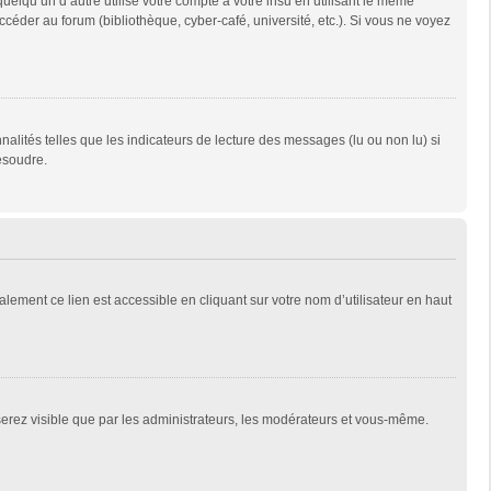
qu’un d’autre utilise votre compte à votre insu en utilisant le même
céder au forum (bibliothèque, cyber-café, université, etc.). Si vous ne voyez
alités telles que les indicateurs de lecture des messages (lu ou non lu) si
ésoudre.
lement ce lien est accessible en cliquant sur votre nom d’utilisateur en haut
 serez visible que par les administrateurs, les modérateurs et vous-même.