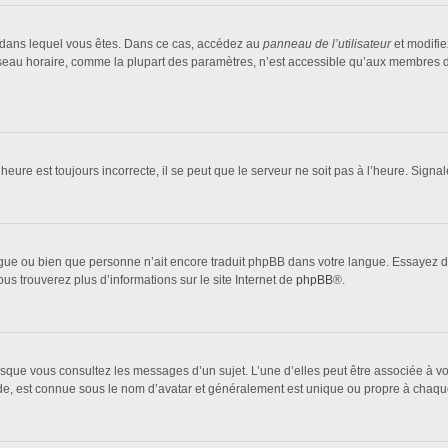
lui dans lequel vous êtes. Dans ce cas, accédez au
panneau de l’utilisateur
et modifie
fuseau horaire, comme la plupart des paramètres, n’est accessible qu’aux membres d
heure est toujours incorrecte, il se peut que le serveur ne soit pas à l’heure. Sign
 langue ou bien que personne n’ait encore traduit phpBB dans votre langue. Essayez 
ous trouverez plus d’informations sur le site Internet de
phpBB
®.
orsque vous consultez les messages d’un sujet. L’une d’elles peut être associée à 
nde, est connue sous le nom d’avatar et généralement est unique ou propre à cha