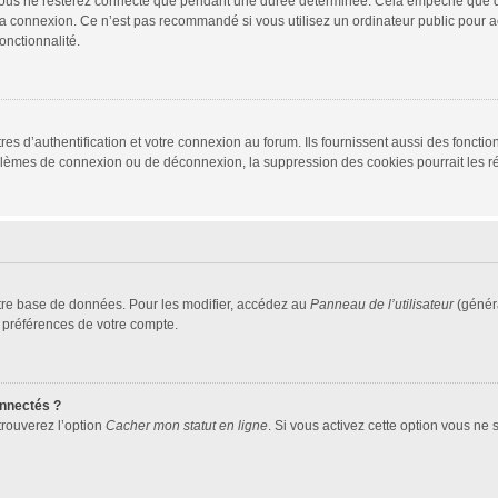
vous ne resterez connecté que pendant une durée déterminée. Cela empêche que quel
la connexion. Ce n’est pas recommandé si vous utilisez un ordinateur public pour ac
onctionnalité.
d’authentification et votre connexion au forum. Ils fournissent aussi des fonctionn
oblèmes de connexion ou de déconnexion, la suppression des cookies pourrait les r
tre base de données. Pour les modifier, accédez au
Panneau de l’utilisateur
(généra
 préférences de votre compte.
nnectés ?
trouverez l’option
Cacher mon statut en ligne
. Si vous activez cette option vous ne