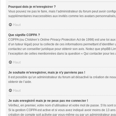
Pourquoi dois-je m’enregistrer ?
Vous pouvez ne pas le faire, mais l’administrateur du forum peut avoir configu
supplémentaires inaccessibles aux invités comme les avatars personnalisés, 
Haut
Que signifie COPPA ?
COPPA (ou
Children’s Online Privacy Protection Act
de 1998) est une loi aux 
d’un tuteur légal) pour la collecte de ces informations permettant d’identifie
contactez un conseiller juridique pour obtenir son avis. Notez que phpBB Limi
l’exception de celles mentionnées dans la question « Qui contacter pour les
Haut
Je souhaite m’enregistrer, mais je n’y parviens pas !
Il est possible qu’un administrateur du forum ait désactivé la création de nou
obtenir de l’aide.
Haut
Je suis enregistré mais je ne peux pas me connecter !
Vérifiez, en premier, votre nom d’utilisateur et votre mot de passe. S’ils sont co
Si la gestion COPPA est active et si vous avez indiqué avoir moins de 13 ans 
création de compte soit activée par vous-même ou par un administrateur avant