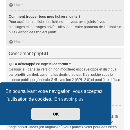
Haut
Comment trouver tous mes fichiers joints ?
Pour accéder à la liste des fichiers que vous avez joints à vos
messages et messages privés, allez dans votre panneau de l’utilisateur
puis
Gestion des fichiers joints
.
Haut
Concernant phpBB
Qui a développé ce logiciel de forum ?
Ce logiciel (dans sa version non modifiée) est développé et distribué
par
phpBB Limited
, qui en a les droits d’auteur. Il est publié sous la
licence publique générale GNU version 2 (GPL-2.0) et peut être diffusé
librement. Pour plus d’informations, visitez la page «
À propos de phpBB
» (en anglais).
En poursuivant votre navigation, vous acceptez
l’utilisation de cookies.
En savoir plus
Haut
Pourquoi la fonctionnalité X n’est pas disponible ?
OK
Ce logiciel a été développé et mis sous licence par phpBB Limited. Si
vous pensez qu’une fonctionnalité nécessite d’être ajoutée, visitez la
page
phpBB Ideas
(en anglais) où vous pouvez voter pour des idées