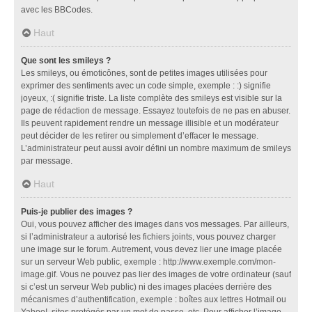
avec les BBCodes.
Haut
Que sont les smileys ?
Les smileys, ou émoticônes, sont de petites images utilisées pour
exprimer des sentiments avec un code simple, exemple : :) signifie
joyeux, :( signifie triste. La liste complète des smileys est visible sur la
page de rédaction de message. Essayez toutefois de ne pas en abuser.
Ils peuvent rapidement rendre un message illisible et un modérateur
peut décider de les retirer ou simplement d’effacer le message.
L’administrateur peut aussi avoir défini un nombre maximum de smileys
par message.
Haut
Puis-je publier des images ?
Oui, vous pouvez afficher des images dans vos messages. Par ailleurs,
si l’administrateur a autorisé les fichiers joints, vous pouvez charger
une image sur le forum. Autrement, vous devez lier une image placée
sur un serveur Web public, exemple : http://www.exemple.com/mon-
image.gif. Vous ne pouvez pas lier des images de votre ordinateur (sauf
si c’est un serveur Web public) ni des images placées derrière des
mécanismes d’authentification, exemple : boîtes aux lettres Hotmail ou
Yahoo!, sites protégés par un mot de passe, etc. Pour afficher l’image,