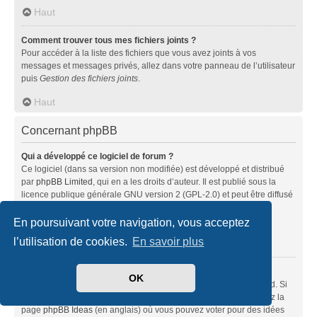
Haut
Comment trouver tous mes fichiers joints ?
Pour accéder à la liste des fichiers que vous avez joints à vos
messages et messages privés, allez dans votre panneau de l’utilisateur
puis
Gestion des fichiers joints
.
Haut
Concernant phpBB
Qui a développé ce logiciel de forum ?
Ce logiciel (dans sa version non modifiée) est développé et distribué
par
phpBB Limited
, qui en a les droits d’auteur. Il est publié sous la
licence publique générale GNU version 2 (GPL-2.0) et peut être diffusé
librement. Pour plus d’informations, visitez la page «
À propos de phpBB
» (en anglais).
En poursuivant votre navigation, vous acceptez
l’utilisation de cookies.
En savoir plus
Haut
Pourquoi la fonctionnalité X n’est pas disponible ?
OK
Ce logiciel a été développé et mis sous licence par phpBB Limited. Si
vous pensez qu’une fonctionnalité nécessite d’être ajoutée, visitez la
page
phpBB Ideas
(en anglais) où vous pouvez voter pour des idées