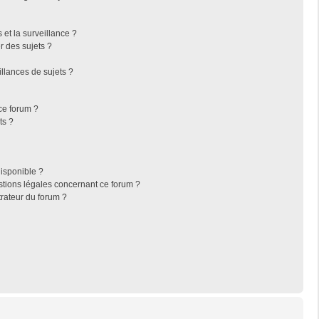
s et la surveillance ?
r des sujets ?
llances de sujets ?
 ce forum ?
ts ?
disponible ?
stions légales concernant ce forum ?
rateur du forum ?