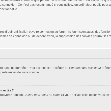
vous ne resterez connecté que pendant une durée déterminée. Cela empêche que quel
la connexion. Ce n’est pas recommandé si vous utilisez un ordinateur public pour ac
onctionnalité.
d’authentification et votre connexion au forum. Ils fournissent aussi des fonctionn
oblèmes de connexion ou de déconnexion, la suppression des cookies pourrait les r
tre base de données. Pour les modifier, accédez au
Panneau de l’utilisateur
(généra
 préférences de votre compte.
nnectés ?
trouverez l’option
Cacher mon statut en ligne
. Si vous activez cette option vous ne