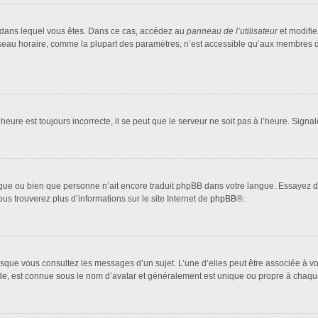
lui dans lequel vous êtes. Dans ce cas, accédez au
panneau de l’utilisateur
et modifie
fuseau horaire, comme la plupart des paramètres, n’est accessible qu’aux membres d
heure est toujours incorrecte, il se peut que le serveur ne soit pas à l’heure. Sign
 langue ou bien que personne n’ait encore traduit phpBB dans votre langue. Essayez 
ous trouverez plus d’informations sur le site Internet de
phpBB
®.
orsque vous consultez les messages d’un sujet. L’une d’elles peut être associée à 
nde, est connue sous le nom d’avatar et généralement est unique ou propre à cha