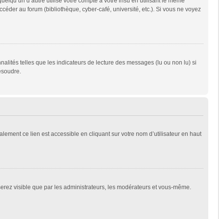
qu’un d’autre utilise votre compte à votre insu en utilisant le même
céder au forum (bibliothèque, cyber-café, université, etc.). Si vous ne voyez
alités telles que les indicateurs de lecture des messages (lu ou non lu) si
ésoudre.
lement ce lien est accessible en cliquant sur votre nom d’utilisateur en haut
 serez visible que par les administrateurs, les modérateurs et vous-même.