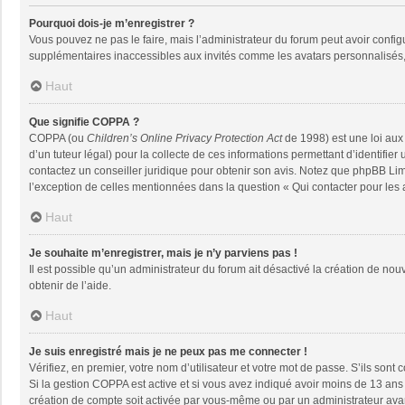
Pourquoi dois-je m’enregistrer ?
Vous pouvez ne pas le faire, mais l’administrateur du forum peut avoir configu
supplémentaires inaccessibles aux invités comme les avatars personnalisés, 
Haut
Que signifie COPPA ?
COPPA (ou
Children’s Online Privacy Protection Act
de 1998) est une loi aux 
d’un tuteur légal) pour la collecte de ces informations permettant d’identifie
contactez un conseiller juridique pour obtenir son avis. Notez que phpBB Limi
l’exception de celles mentionnées dans la question « Qui contacter pour les
Haut
Je souhaite m’enregistrer, mais je n’y parviens pas !
Il est possible qu’un administrateur du forum ait désactivé la création de nou
obtenir de l’aide.
Haut
Je suis enregistré mais je ne peux pas me connecter !
Vérifiez, en premier, votre nom d’utilisateur et votre mot de passe. S’ils sont co
Si la gestion COPPA est active et si vous avez indiqué avoir moins de 13 ans 
création de compte soit activée par vous-même ou par un administrateur avant