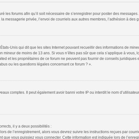
ré les forums afin qu’il soit nécessaire de s’enregistrer pour poster des messages. 
la messagerie privée, l’envoi de courriels aux autres membres, l’adhésion à des gr
États-Unis qui dit que les sites Internet pouvant recueillir des informations de mi
r un mineur de moins de 13 ans. Si vous n’êtes pas sûr que cela s’applique à vous, l
ted et les propriétaires de ce forum ne peuvent pas fournir de conseils juridiques e
 abus ou les questions légales concernant ce forum ? ».
veaux comptes. Il peut également avoir banni votre IP ou interdit le nom d’utilisate
rrects, il y a deux possibilités :
lors de l’enregistrement, alors vous devrez suivre les instructions reçues par cour
 que vous puissiez vous connecter. Cette information est indiquée lors de l’enregis