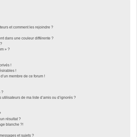
ateurs et comment les rejoindre ?
t dans une couleur différente ?
 ?
um » ?
rivés !
sirables !
f d’un membre de ce forum !
 ?
utilisateurs de ma liste d’amis ou d’ignorés ?
?
n résultat ?
ge blanche ?!
messages et sujets ?