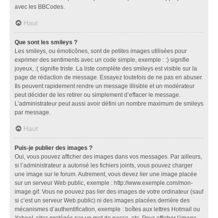
avec les BBCodes.
Haut
Que sont les smileys ?
Les smileys, ou émoticônes, sont de petites images utilisées pour
exprimer des sentiments avec un code simple, exemple : :) signifie
joyeux, :( signifie triste. La liste complète des smileys est visible sur la
page de rédaction de message. Essayez toutefois de ne pas en abuser.
Ils peuvent rapidement rendre un message illisible et un modérateur
peut décider de les retirer ou simplement d’effacer le message.
L’administrateur peut aussi avoir défini un nombre maximum de smileys
par message.
Haut
Puis-je publier des images ?
Oui, vous pouvez afficher des images dans vos messages. Par ailleurs,
si l’administrateur a autorisé les fichiers joints, vous pouvez charger
une image sur le forum. Autrement, vous devez lier une image placée
sur un serveur Web public, exemple : http://www.exemple.com/mon-
image.gif. Vous ne pouvez pas lier des images de votre ordinateur (sauf
si c’est un serveur Web public) ni des images placées derrière des
mécanismes d’authentification, exemple : boîtes aux lettres Hotmail ou
Yahoo!, sites protégés par un mot de passe, etc. Pour afficher l’image,