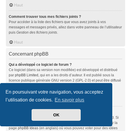
Haut
Comment trouver tous mes fichiers joints ?
Pour accéder à la liste des fichiers que vous avez joints à vos
messages et messages privés, allez dans votre panneau de l’utilisateur
puis
Gestion des fichiers joints
.
Haut
Concernant phpBB
Qui a développé ce logiciel de forum ?
Ce logiciel (dans sa version non modifiée) est développé et distribué
par
phpBB Limited
, qui en a les droits d’auteur. Il est publié sous la
licence publique générale GNU version 2 (GPL-2.0) et peut être diffusé
librement. Pour plus d’informations, visitez la page «
À propos de phpBB
» (en anglais).
En poursuivant votre navigation, vous acceptez
l’utilisation de cookies.
En savoir plus
Haut
Pourquoi la fonctionnalité X n’est pas disponible ?
OK
Ce logiciel a été développé et mis sous licence par phpBB Limited. Si
vous pensez qu’une fonctionnalité nécessite d’être ajoutée, visitez la
page
phpBB Ideas
(en anglais) où vous pouvez voter pour des idées