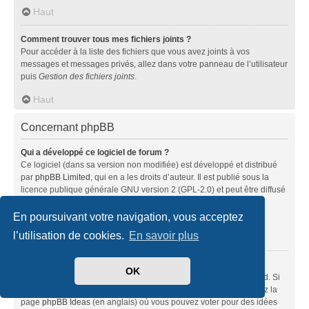
Haut
Comment trouver tous mes fichiers joints ?
Pour accéder à la liste des fichiers que vous avez joints à vos
messages et messages privés, allez dans votre panneau de l’utilisateur
puis
Gestion des fichiers joints
.
Haut
Concernant phpBB
Qui a développé ce logiciel de forum ?
Ce logiciel (dans sa version non modifiée) est développé et distribué
par
phpBB Limited
, qui en a les droits d’auteur. Il est publié sous la
licence publique générale GNU version 2 (GPL-2.0) et peut être diffusé
librement. Pour plus d’informations, visitez la page «
À propos de phpBB
» (en anglais).
En poursuivant votre navigation, vous acceptez
l’utilisation de cookies.
En savoir plus
Haut
Pourquoi la fonctionnalité X n’est pas disponible ?
OK
Ce logiciel a été développé et mis sous licence par phpBB Limited. Si
vous pensez qu’une fonctionnalité nécessite d’être ajoutée, visitez la
page
phpBB Ideas
(en anglais) où vous pouvez voter pour des idées