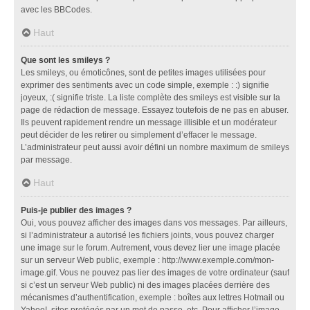
avec les BBCodes.
Haut
Que sont les smileys ?
Les smileys, ou émoticônes, sont de petites images utilisées pour
exprimer des sentiments avec un code simple, exemple : :) signifie
joyeux, :( signifie triste. La liste complète des smileys est visible sur la
page de rédaction de message. Essayez toutefois de ne pas en abuser.
Ils peuvent rapidement rendre un message illisible et un modérateur
peut décider de les retirer ou simplement d’effacer le message.
L’administrateur peut aussi avoir défini un nombre maximum de smileys
par message.
Haut
Puis-je publier des images ?
Oui, vous pouvez afficher des images dans vos messages. Par ailleurs,
si l’administrateur a autorisé les fichiers joints, vous pouvez charger
une image sur le forum. Autrement, vous devez lier une image placée
sur un serveur Web public, exemple : http://www.exemple.com/mon-
image.gif. Vous ne pouvez pas lier des images de votre ordinateur (sauf
si c’est un serveur Web public) ni des images placées derrière des
mécanismes d’authentification, exemple : boîtes aux lettres Hotmail ou
Yahoo!, sites protégés par un mot de passe, etc. Pour afficher l’image,