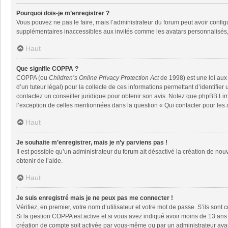
Pourquoi dois-je m’enregistrer ?
Vous pouvez ne pas le faire, mais l’administrateur du forum peut avoir configu
supplémentaires inaccessibles aux invités comme les avatars personnalisés, 
Haut
Que signifie COPPA ?
COPPA (ou
Children’s Online Privacy Protection Act
de 1998) est une loi aux 
d’un tuteur légal) pour la collecte de ces informations permettant d’identifie
contactez un conseiller juridique pour obtenir son avis. Notez que phpBB Limi
l’exception de celles mentionnées dans la question « Qui contacter pour les
Haut
Je souhaite m’enregistrer, mais je n’y parviens pas !
Il est possible qu’un administrateur du forum ait désactivé la création de nou
obtenir de l’aide.
Haut
Je suis enregistré mais je ne peux pas me connecter !
Vérifiez, en premier, votre nom d’utilisateur et votre mot de passe. S’ils sont co
Si la gestion COPPA est active et si vous avez indiqué avoir moins de 13 ans 
création de compte soit activée par vous-même ou par un administrateur avant