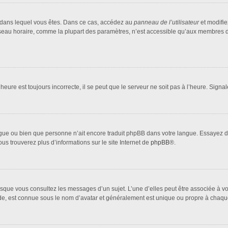
lui dans lequel vous êtes. Dans ce cas, accédez au
panneau de l’utilisateur
et modifie
fuseau horaire, comme la plupart des paramètres, n’est accessible qu’aux membres d
heure est toujours incorrecte, il se peut que le serveur ne soit pas à l’heure. Sign
 langue ou bien que personne n’ait encore traduit phpBB dans votre langue. Essayez 
ous trouverez plus d’informations sur le site Internet de
phpBB
®.
orsque vous consultez les messages d’un sujet. L’une d’elles peut être associée à 
nde, est connue sous le nom d’avatar et généralement est unique ou propre à cha