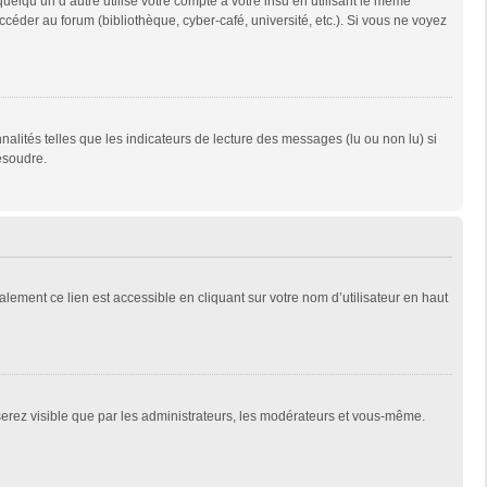
qu’un d’autre utilise votre compte à votre insu en utilisant le même
céder au forum (bibliothèque, cyber-café, université, etc.). Si vous ne voyez
alités telles que les indicateurs de lecture des messages (lu ou non lu) si
ésoudre.
lement ce lien est accessible en cliquant sur votre nom d’utilisateur en haut
 serez visible que par les administrateurs, les modérateurs et vous-même.