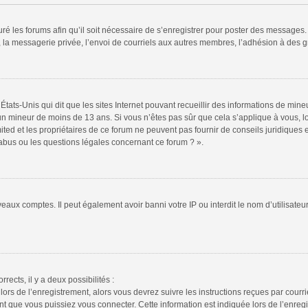
ré les forums afin qu’il soit nécessaire de s’enregistrer pour poster des messages. 
la messagerie privée, l’envoi de courriels aux autres membres, l’adhésion à des gr
États-Unis qui dit que les sites Internet pouvant recueillir des informations de mi
r un mineur de moins de 13 ans. Si vous n’êtes pas sûr que cela s’applique à vous, l
ted et les propriétaires de ce forum ne peuvent pas fournir de conseils juridiques e
 abus ou les questions légales concernant ce forum ? ».
veaux comptes. Il peut également avoir banni votre IP ou interdit le nom d’utilisate
rrects, il y a deux possibilités :
lors de l’enregistrement, alors vous devrez suivre les instructions reçues par cour
 que vous puissiez vous connecter. Cette information est indiquée lors de l’enregis