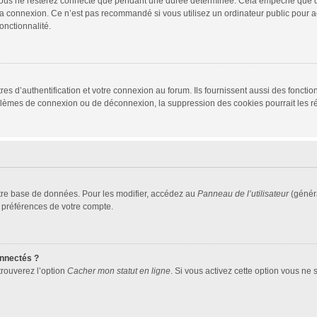
vous ne resterez connecté que pendant une durée déterminée. Cela empêche que quel
la connexion. Ce n’est pas recommandé si vous utilisez un ordinateur public pour ac
onctionnalité.
d’authentification et votre connexion au forum. Ils fournissent aussi des fonctionn
oblèmes de connexion ou de déconnexion, la suppression des cookies pourrait les r
tre base de données. Pour les modifier, accédez au
Panneau de l’utilisateur
(généra
 préférences de votre compte.
nnectés ?
trouverez l’option
Cacher mon statut en ligne
. Si vous activez cette option vous ne