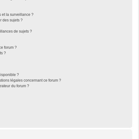
s et la surveillance ?
r des sujets ?
llances de sujets ?
 ce forum ?
ts ?
disponible ?
stions légales concernant ce forum ?
rateur du forum ?