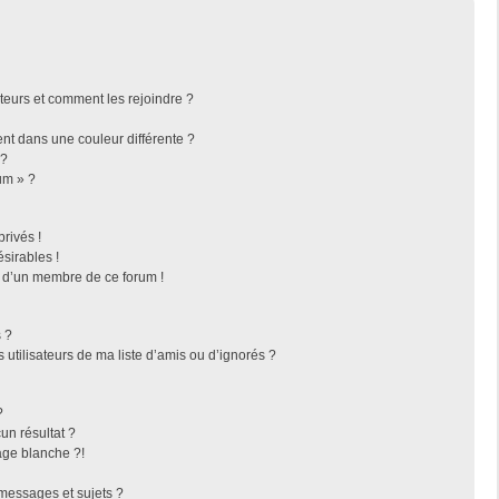
ateurs et comment les rejoindre ?
t dans une couleur différente ?
 ?
um » ?
rivés !
sirables !
f d’un membre de ce forum !
 ?
utilisateurs de ma liste d’amis ou d’ignorés ?
?
n résultat ?
ge blanche ?!
messages et sujets ?