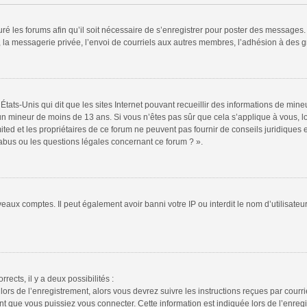
ré les forums afin qu’il soit nécessaire de s’enregistrer pour poster des messages. 
la messagerie privée, l’envoi de courriels aux autres membres, l’adhésion à des gr
États-Unis qui dit que les sites Internet pouvant recueillir des informations de mi
r un mineur de moins de 13 ans. Si vous n’êtes pas sûr que cela s’applique à vous, l
ted et les propriétaires de ce forum ne peuvent pas fournir de conseils juridiques e
 abus ou les questions légales concernant ce forum ? ».
veaux comptes. Il peut également avoir banni votre IP ou interdit le nom d’utilisate
rrects, il y a deux possibilités :
lors de l’enregistrement, alors vous devrez suivre les instructions reçues par cour
 que vous puissiez vous connecter. Cette information est indiquée lors de l’enregis