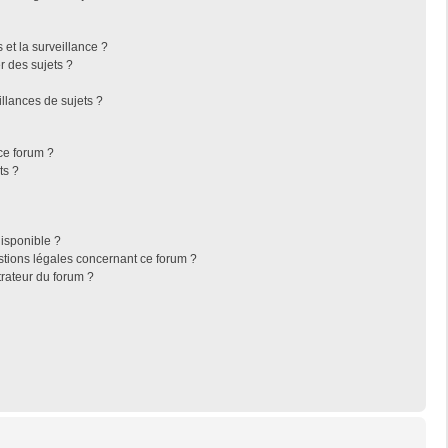
s et la surveillance ?
r des sujets ?
llances de sujets ?
 ce forum ?
ts ?
disponible ?
stions légales concernant ce forum ?
rateur du forum ?