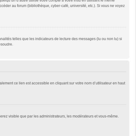
qu’un d’autre utilise votre compte à votre insu en utilisant le même
céder au forum (bibliothèque, cyber-café, université, etc.). Si vous ne voyez
alités telles que les indicateurs de lecture des messages (lu ou non lu) si
ésoudre.
lement ce lien est accessible en cliquant sur votre nom d’utilisateur en haut
 serez visible que par les administrateurs, les modérateurs et vous-même.