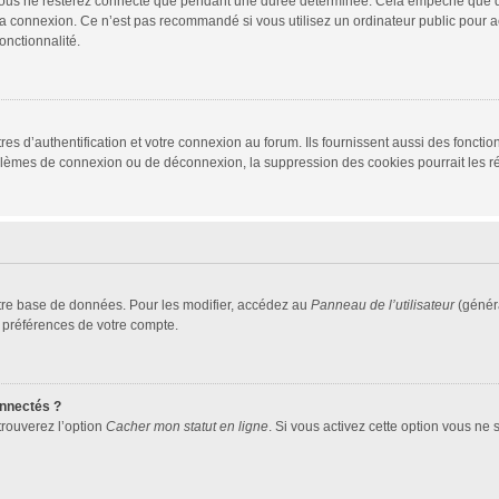
vous ne resterez connecté que pendant une durée déterminée. Cela empêche que quel
la connexion. Ce n’est pas recommandé si vous utilisez un ordinateur public pour ac
onctionnalité.
d’authentification et votre connexion au forum. Ils fournissent aussi des fonctionn
oblèmes de connexion ou de déconnexion, la suppression des cookies pourrait les r
tre base de données. Pour les modifier, accédez au
Panneau de l’utilisateur
(généra
 préférences de votre compte.
nnectés ?
trouverez l’option
Cacher mon statut en ligne
. Si vous activez cette option vous ne