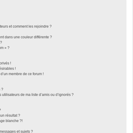
ateurs et comment les rejoindre ?
t dans une couleur différente ?
 ?
um » ?
rivés !
sirables !
f d’un membre de ce forum !
 ?
utilisateurs de ma liste d’amis ou d’ignorés ?
?
n résultat ?
ge blanche ?!
messages et sujets ?