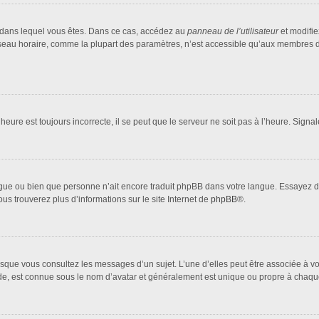
lui dans lequel vous êtes. Dans ce cas, accédez au
panneau de l’utilisateur
et modifie
fuseau horaire, comme la plupart des paramètres, n’est accessible qu’aux membres d
heure est toujours incorrecte, il se peut que le serveur ne soit pas à l’heure. Sign
 langue ou bien que personne n’ait encore traduit phpBB dans votre langue. Essayez 
ous trouverez plus d’informations sur le site Internet de
phpBB
®.
orsque vous consultez les messages d’un sujet. L’une d’elles peut être associée à 
nde, est connue sous le nom d’avatar et généralement est unique ou propre à cha