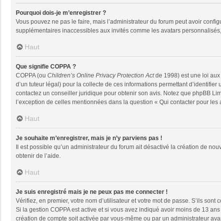
Pourquoi dois-je m’enregistrer ?
Vous pouvez ne pas le faire, mais l’administrateur du forum peut avoir configu
supplémentaires inaccessibles aux invités comme les avatars personnalisés, 
Haut
Que signifie COPPA ?
COPPA (ou
Children’s Online Privacy Protection Act
de 1998) est une loi aux 
d’un tuteur légal) pour la collecte de ces informations permettant d’identifie
contactez un conseiller juridique pour obtenir son avis. Notez que phpBB Limi
l’exception de celles mentionnées dans la question « Qui contacter pour les
Haut
Je souhaite m’enregistrer, mais je n’y parviens pas !
Il est possible qu’un administrateur du forum ait désactivé la création de nou
obtenir de l’aide.
Haut
Je suis enregistré mais je ne peux pas me connecter !
Vérifiez, en premier, votre nom d’utilisateur et votre mot de passe. S’ils sont co
Si la gestion COPPA est active et si vous avez indiqué avoir moins de 13 ans 
création de compte soit activée par vous-même ou par un administrateur avant