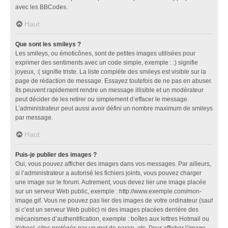
avec les BBCodes.
Haut
Que sont les smileys ?
Les smileys, ou émoticônes, sont de petites images utilisées pour
exprimer des sentiments avec un code simple, exemple : :) signifie
joyeux, :( signifie triste. La liste complète des smileys est visible sur la
page de rédaction de message. Essayez toutefois de ne pas en abuser.
Ils peuvent rapidement rendre un message illisible et un modérateur
peut décider de les retirer ou simplement d’effacer le message.
L’administrateur peut aussi avoir défini un nombre maximum de smileys
par message.
Haut
Puis-je publier des images ?
Oui, vous pouvez afficher des images dans vos messages. Par ailleurs,
si l’administrateur a autorisé les fichiers joints, vous pouvez charger
une image sur le forum. Autrement, vous devez lier une image placée
sur un serveur Web public, exemple : http://www.exemple.com/mon-
image.gif. Vous ne pouvez pas lier des images de votre ordinateur (sauf
si c’est un serveur Web public) ni des images placées derrière des
mécanismes d’authentification, exemple : boîtes aux lettres Hotmail ou
Yahoo!, sites protégés par un mot de passe, etc. Pour afficher l’image,