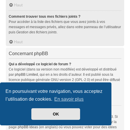
Haut
Comment trouver tous mes fichiers joints ?
Pour accéder à la liste des fichiers que vous avez joints à vos
messages et messages privés, allez dans votre panneau de l’utilisateur
puis
Gestion des fichiers joints
.
Haut
Concernant phpBB
Qui a développé ce logiciel de forum ?
Ce logiciel (dans sa version non modifiée) est développé et distribué
par
phpBB Limited
, qui en a les droits d’auteur. Il est publié sous la
licence publique générale GNU version 2 (GPL-2.0) et peut être diffusé
librement. Pour plus d’informations, visitez la page «
À propos de phpBB
» (en anglais).
En poursuivant votre navigation, vous acceptez
l’utilisation de cookies.
En savoir plus
Haut
Pourquoi la fonctionnalité X n’est pas disponible ?
OK
Ce logiciel a été développé et mis sous licence par phpBB Limited. Si
vous pensez qu’une fonctionnalité nécessite d’être ajoutée, visitez la
page
phpBB Ideas
(en anglais) où vous pouvez voter pour des idées