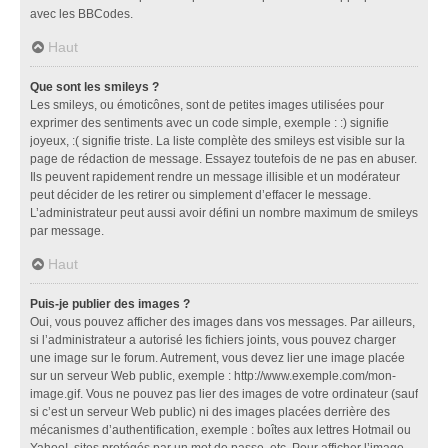
avec les BBCodes.
Haut
Que sont les smileys ?
Les smileys, ou émoticônes, sont de petites images utilisées pour
exprimer des sentiments avec un code simple, exemple : :) signifie
joyeux, :( signifie triste. La liste complète des smileys est visible sur la
page de rédaction de message. Essayez toutefois de ne pas en abuser.
Ils peuvent rapidement rendre un message illisible et un modérateur
peut décider de les retirer ou simplement d’effacer le message.
L’administrateur peut aussi avoir défini un nombre maximum de smileys
par message.
Haut
Puis-je publier des images ?
Oui, vous pouvez afficher des images dans vos messages. Par ailleurs,
si l’administrateur a autorisé les fichiers joints, vous pouvez charger
une image sur le forum. Autrement, vous devez lier une image placée
sur un serveur Web public, exemple : http://www.exemple.com/mon-
image.gif. Vous ne pouvez pas lier des images de votre ordinateur (sauf
si c’est un serveur Web public) ni des images placées derrière des
mécanismes d’authentification, exemple : boîtes aux lettres Hotmail ou
Yahoo!, sites protégés par un mot de passe, etc. Pour afficher l’image,