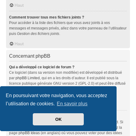
Haut
Comment trouver tous mes fichiers joints ?
Pour accéder à la liste des fichiers que vous avez joints à vos
messages et messages privés, allez dans votre panneau de l’utilisateur
puis
Gestion des fichiers joints
.
Haut
Concernant phpBB
Qui a développé ce logiciel de forum ?
Ce logiciel (dans sa version non modifiée) est développé et distribué
par
phpBB Limited
, qui en a les droits d’auteur. Il est publié sous la
licence publique générale GNU version 2 (GPL-2.0) et peut être diffusé
librement. Pour plus d’informations, visitez la page «
À propos de phpBB
» (en anglais).
En poursuivant votre navigation, vous acceptez
l’utilisation de cookies.
En savoir plus
Haut
Pourquoi la fonctionnalité X n’est pas disponible ?
OK
Ce logiciel a été développé et mis sous licence par phpBB Limited. Si
vous pensez qu’une fonctionnalité nécessite d’être ajoutée, visitez la
page
phpBB Ideas
(en anglais) où vous pouvez voter pour des idées