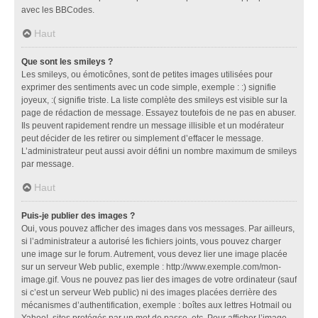
avec les BBCodes.
Haut
Que sont les smileys ?
Les smileys, ou émoticônes, sont de petites images utilisées pour
exprimer des sentiments avec un code simple, exemple : :) signifie
joyeux, :( signifie triste. La liste complète des smileys est visible sur la
page de rédaction de message. Essayez toutefois de ne pas en abuser.
Ils peuvent rapidement rendre un message illisible et un modérateur
peut décider de les retirer ou simplement d’effacer le message.
L’administrateur peut aussi avoir défini un nombre maximum de smileys
par message.
Haut
Puis-je publier des images ?
Oui, vous pouvez afficher des images dans vos messages. Par ailleurs,
si l’administrateur a autorisé les fichiers joints, vous pouvez charger
une image sur le forum. Autrement, vous devez lier une image placée
sur un serveur Web public, exemple : http://www.exemple.com/mon-
image.gif. Vous ne pouvez pas lier des images de votre ordinateur (sauf
si c’est un serveur Web public) ni des images placées derrière des
mécanismes d’authentification, exemple : boîtes aux lettres Hotmail ou
Yahoo!, sites protégés par un mot de passe, etc. Pour afficher l’image,