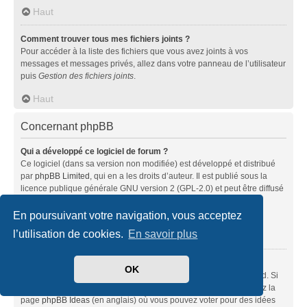
Haut
Comment trouver tous mes fichiers joints ?
Pour accéder à la liste des fichiers que vous avez joints à vos
messages et messages privés, allez dans votre panneau de l’utilisateur
puis
Gestion des fichiers joints
.
Haut
Concernant phpBB
Qui a développé ce logiciel de forum ?
Ce logiciel (dans sa version non modifiée) est développé et distribué
par
phpBB Limited
, qui en a les droits d’auteur. Il est publié sous la
licence publique générale GNU version 2 (GPL-2.0) et peut être diffusé
librement. Pour plus d’informations, visitez la page «
À propos de phpBB
» (en anglais).
En poursuivant votre navigation, vous acceptez
l’utilisation de cookies.
En savoir plus
Haut
Pourquoi la fonctionnalité X n’est pas disponible ?
OK
Ce logiciel a été développé et mis sous licence par phpBB Limited. Si
vous pensez qu’une fonctionnalité nécessite d’être ajoutée, visitez la
page
phpBB Ideas
(en anglais) où vous pouvez voter pour des idées