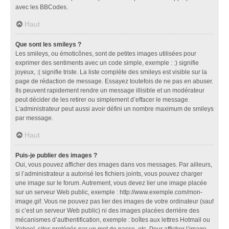
avec les BBCodes.
Haut
Que sont les smileys ?
Les smileys, ou émoticônes, sont de petites images utilisées pour
exprimer des sentiments avec un code simple, exemple : :) signifie
joyeux, :( signifie triste. La liste complète des smileys est visible sur la
page de rédaction de message. Essayez toutefois de ne pas en abuser.
Ils peuvent rapidement rendre un message illisible et un modérateur
peut décider de les retirer ou simplement d’effacer le message.
L’administrateur peut aussi avoir défini un nombre maximum de smileys
par message.
Haut
Puis-je publier des images ?
Oui, vous pouvez afficher des images dans vos messages. Par ailleurs,
si l’administrateur a autorisé les fichiers joints, vous pouvez charger
une image sur le forum. Autrement, vous devez lier une image placée
sur un serveur Web public, exemple : http://www.exemple.com/mon-
image.gif. Vous ne pouvez pas lier des images de votre ordinateur (sauf
si c’est un serveur Web public) ni des images placées derrière des
mécanismes d’authentification, exemple : boîtes aux lettres Hotmail ou
Yahoo!, sites protégés par un mot de passe, etc. Pour afficher l’image,