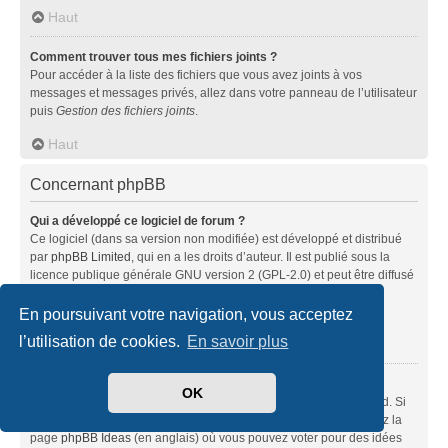
Haut
Comment trouver tous mes fichiers joints ?
Pour accéder à la liste des fichiers que vous avez joints à vos
messages et messages privés, allez dans votre panneau de l’utilisateur
puis
Gestion des fichiers joints
.
Haut
Concernant phpBB
Qui a développé ce logiciel de forum ?
Ce logiciel (dans sa version non modifiée) est développé et distribué
par
phpBB Limited
, qui en a les droits d’auteur. Il est publié sous la
licence publique générale GNU version 2 (GPL-2.0) et peut être diffusé
librement. Pour plus d’informations, visitez la page «
À propos de phpBB
» (en anglais).
En poursuivant votre navigation, vous acceptez
l’utilisation de cookies.
En savoir plus
Haut
Pourquoi la fonctionnalité X n’est pas disponible ?
OK
Ce logiciel a été développé et mis sous licence par phpBB Limited. Si
vous pensez qu’une fonctionnalité nécessite d’être ajoutée, visitez la
page
phpBB Ideas
(en anglais) où vous pouvez voter pour des idées