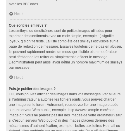
avec les BBCodes.
Haut
Que sont les smileys ?
Les smileys, ou émoticônes, sont de petites images utilisées pour
exprimer des sentiments avec un code simple, exemple : :) signifie
joyeux, :( signifie triste. La liste complète des smileys est visible sur la
page de rédaction de message. Essayez toutefois de ne pas en abuser.
Ils peuvent rapidement rendre un message illisible et un modérateur
peut décider de les retirer ou simplement d’effacer le message.
L’administrateur peut aussi avoir défini un nombre maximum de smileys
par message.
Haut
Puis-je publier des images ?
Oui, vous pouvez afficher des images dans vos messages. Par ailleurs,
si l’administrateur a autorisé les fichiers joints, vous pouvez charger
une image sur le forum. Autrement, vous devez lier une image placée
sur un serveur Web public, exemple : http://www.exemple.com/mon-
image.gif. Vous ne pouvez pas lier des images de votre ordinateur (sauf
si c’est un serveur Web public) ni des images placées derrière des
mécanismes d’authentification, exemple : boîtes aux lettres Hotmail ou
Yahoo!, sites protégés par un mot de passe, etc. Pour afficher l’image,