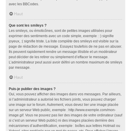
avec les BBCodes.
Haut
Que sont les smileys ?
Les smileys, ou émoticônes, sont de petites images utilisées pour
exprimer des sentiments avec un code simple, exemple : :) signifie
joyeux, :( signifie triste. La liste complète des smileys est visible sur la
page de rédaction de message. Essayez toutefois de ne pas en abuser.
Ils peuvent rapidement rendre un message illisible et un modérateur
peut décider de les retirer ou simplement d’effacer le message.
L’administrateur peut aussi avoir défini un nombre maximum de smileys
par message.
Haut
Puis-je publier des images ?
Oui, vous pouvez afficher des images dans vos messages. Par ailleurs,
si l’administrateur a autorisé les fichiers joints, vous pouvez charger
une image sur le forum. Autrement, vous devez lier une image placée
sur un serveur Web public, exemple : http://www.exemple.com/mon-
image.gif. Vous ne pouvez pas lier des images de votre ordinateur (sauf
si c’est un serveur Web public) ni des images placées derrière des
mécanismes d’authentification, exemple : boîtes aux lettres Hotmail ou
Yahoo!, sites protégés par un mot de passe, etc. Pour afficher l’image,