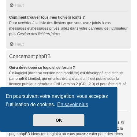
Haut
Comment trouver tous mes fichiers joints ?
Pour accéder à la liste des fichiers que vous avez joints à vos
messages et messages privés, allez dans votre panneau de l’utilisateur
puis
Gestion des fichiers joints
.
Haut
Concernant phpBB
Qui a développé ce logiciel de forum ?
Ce logiciel (dans sa version non modifiée) est développé et distribué
par
phpBB Limited
, qui en a les droits d’auteur. Il est publié sous la
licence publique générale GNU version 2 (GPL-2.0) et peut être diffusé
librement. Pour plus d’informations, visitez la page «
À propos de phpBB
» (en anglais).
En poursuivant votre navigation, vous acceptez
l’utilisation de cookies.
En savoir plus
Haut
Pourquoi la fonctionnalité X n’est pas disponible ?
OK
Ce logiciel a été développé et mis sous licence par phpBB Limited. Si
vous pensez qu’une fonctionnalité nécessite d’être ajoutée, visitez la
page
phpBB Ideas
(en anglais) où vous pouvez voter pour des idées