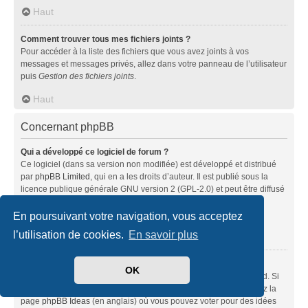
Haut
Comment trouver tous mes fichiers joints ?
Pour accéder à la liste des fichiers que vous avez joints à vos
messages et messages privés, allez dans votre panneau de l’utilisateur
puis
Gestion des fichiers joints
.
Haut
Concernant phpBB
Qui a développé ce logiciel de forum ?
Ce logiciel (dans sa version non modifiée) est développé et distribué
par
phpBB Limited
, qui en a les droits d’auteur. Il est publié sous la
licence publique générale GNU version 2 (GPL-2.0) et peut être diffusé
librement. Pour plus d’informations, visitez la page «
À propos de phpBB
» (en anglais).
En poursuivant votre navigation, vous acceptez
l’utilisation de cookies.
En savoir plus
Haut
Pourquoi la fonctionnalité X n’est pas disponible ?
OK
Ce logiciel a été développé et mis sous licence par phpBB Limited. Si
vous pensez qu’une fonctionnalité nécessite d’être ajoutée, visitez la
page
phpBB Ideas
(en anglais) où vous pouvez voter pour des idées