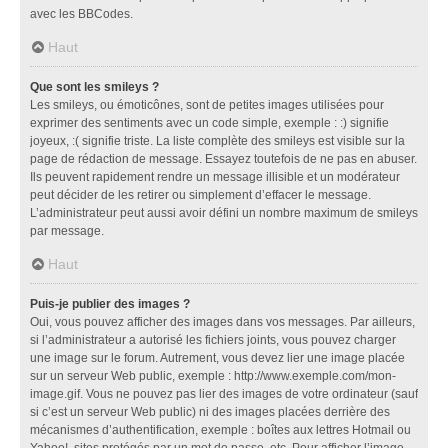
avec les BBCodes.
Haut
Que sont les smileys ?
Les smileys, ou émoticônes, sont de petites images utilisées pour
exprimer des sentiments avec un code simple, exemple : :) signifie
joyeux, :( signifie triste. La liste complète des smileys est visible sur la
page de rédaction de message. Essayez toutefois de ne pas en abuser.
Ils peuvent rapidement rendre un message illisible et un modérateur
peut décider de les retirer ou simplement d’effacer le message.
L’administrateur peut aussi avoir défini un nombre maximum de smileys
par message.
Haut
Puis-je publier des images ?
Oui, vous pouvez afficher des images dans vos messages. Par ailleurs,
si l’administrateur a autorisé les fichiers joints, vous pouvez charger
une image sur le forum. Autrement, vous devez lier une image placée
sur un serveur Web public, exemple : http://www.exemple.com/mon-
image.gif. Vous ne pouvez pas lier des images de votre ordinateur (sauf
si c’est un serveur Web public) ni des images placées derrière des
mécanismes d’authentification, exemple : boîtes aux lettres Hotmail ou
Yahoo!, sites protégés par un mot de passe, etc. Pour afficher l’image,