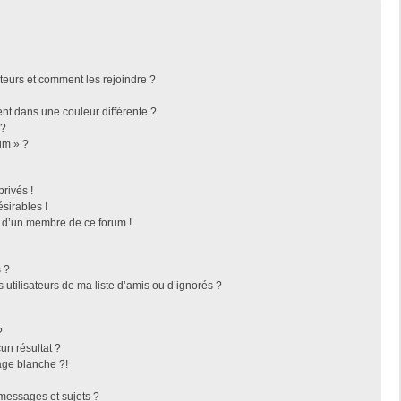
ateurs et comment les rejoindre ?
t dans une couleur différente ?
 ?
um » ?
rivés !
sirables !
f d’un membre de ce forum !
 ?
utilisateurs de ma liste d’amis ou d’ignorés ?
?
n résultat ?
ge blanche ?!
messages et sujets ?