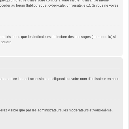
qu’un d’autre utilise votre compte à votre insu en utilisant le même
céder au forum (bibliothèque, cyber-café, université, etc.). Si vous ne voyez
alités telles que les indicateurs de lecture des messages (lu ou non lu) si
ésoudre.
lement ce lien est accessible en cliquant sur votre nom d’utilisateur en haut
 serez visible que par les administrateurs, les modérateurs et vous-même.