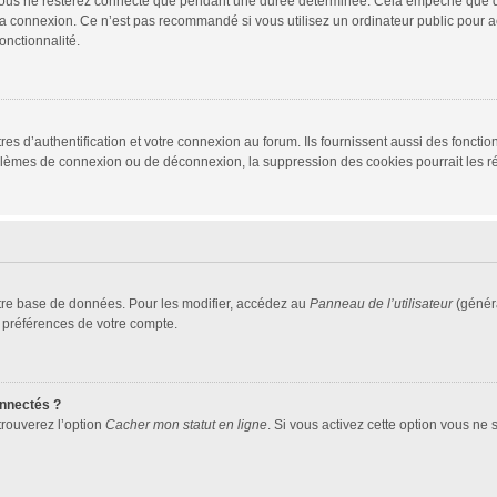
vous ne resterez connecté que pendant une durée déterminée. Cela empêche que quel
la connexion. Ce n’est pas recommandé si vous utilisez un ordinateur public pour ac
onctionnalité.
d’authentification et votre connexion au forum. Ils fournissent aussi des fonctionn
oblèmes de connexion ou de déconnexion, la suppression des cookies pourrait les r
tre base de données. Pour les modifier, accédez au
Panneau de l’utilisateur
(généra
 préférences de votre compte.
nnectés ?
trouverez l’option
Cacher mon statut en ligne
. Si vous activez cette option vous ne