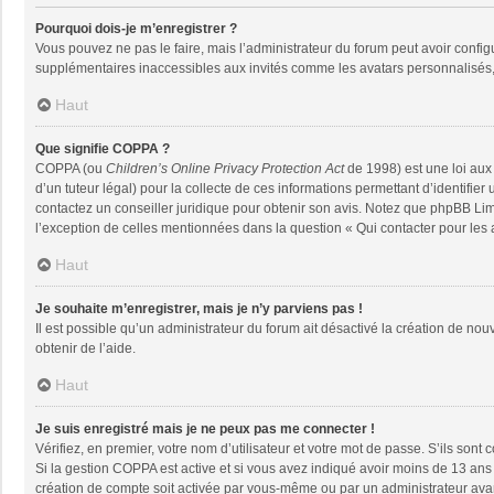
Pourquoi dois-je m’enregistrer ?
Vous pouvez ne pas le faire, mais l’administrateur du forum peut avoir configu
supplémentaires inaccessibles aux invités comme les avatars personnalisés, 
Haut
Que signifie COPPA ?
COPPA (ou
Children’s Online Privacy Protection Act
de 1998) est une loi aux 
d’un tuteur légal) pour la collecte de ces informations permettant d’identifie
contactez un conseiller juridique pour obtenir son avis. Notez que phpBB Limi
l’exception de celles mentionnées dans la question « Qui contacter pour les
Haut
Je souhaite m’enregistrer, mais je n’y parviens pas !
Il est possible qu’un administrateur du forum ait désactivé la création de nou
obtenir de l’aide.
Haut
Je suis enregistré mais je ne peux pas me connecter !
Vérifiez, en premier, votre nom d’utilisateur et votre mot de passe. S’ils sont co
Si la gestion COPPA est active et si vous avez indiqué avoir moins de 13 ans 
création de compte soit activée par vous-même ou par un administrateur avant