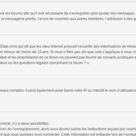
ré les forums afin qu’il soit nécessaire de s’enregistrer pour poster des messages. 
la messagerie privée, l’envoi de courriels aux autres membres, l’adhésion à des gr
États-Unis qui dit que les sites Internet pouvant recueillir des informations de mi
r un mineur de moins de 13 ans. Si vous n’êtes pas sûr que cela s’applique à vous, l
ted et les propriétaires de ce forum ne peuvent pas fournir de conseils juridiques e
 abus ou les questions légales concernant ce forum ? ».
veaux comptes. Il peut également avoir banni votre IP ou interdit le nom d’utilisate
rrects, il y a deux possibilités :
lors de l’enregistrement, alors vous devrez suivre les instructions reçues par cour
 que vous puissiez vous connecter. Cette information est indiquée lors de l’enregis