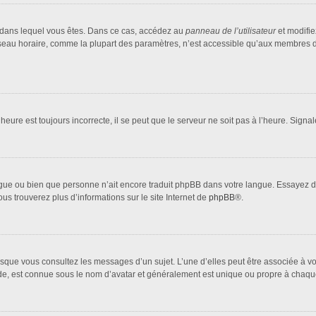
lui dans lequel vous êtes. Dans ce cas, accédez au
panneau de l’utilisateur
et modifie
fuseau horaire, comme la plupart des paramètres, n’est accessible qu’aux membres d
heure est toujours incorrecte, il se peut que le serveur ne soit pas à l’heure. Sign
 langue ou bien que personne n’ait encore traduit phpBB dans votre langue. Essayez 
ous trouverez plus d’informations sur le site Internet de
phpBB
®.
orsque vous consultez les messages d’un sujet. L’une d’elles peut être associée à 
nde, est connue sous le nom d’avatar et généralement est unique ou propre à cha