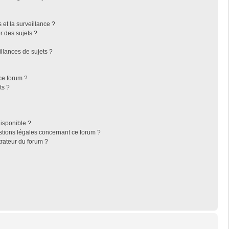
s et la surveillance ?
r des sujets ?
llances de sujets ?
 ce forum ?
ts ?
disponible ?
stions légales concernant ce forum ?
rateur du forum ?