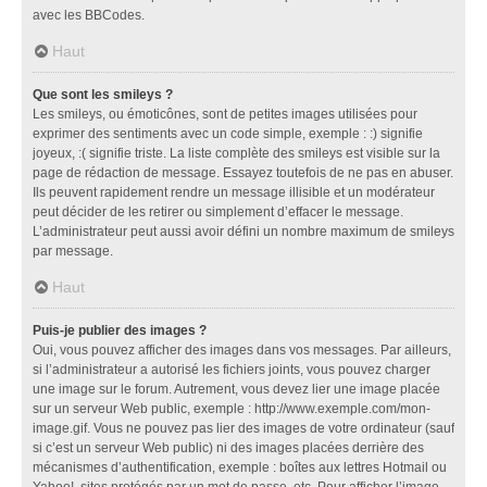
avec les BBCodes.
Haut
Que sont les smileys ?
Les smileys, ou émoticônes, sont de petites images utilisées pour
exprimer des sentiments avec un code simple, exemple : :) signifie
joyeux, :( signifie triste. La liste complète des smileys est visible sur la
page de rédaction de message. Essayez toutefois de ne pas en abuser.
Ils peuvent rapidement rendre un message illisible et un modérateur
peut décider de les retirer ou simplement d’effacer le message.
L’administrateur peut aussi avoir défini un nombre maximum de smileys
par message.
Haut
Puis-je publier des images ?
Oui, vous pouvez afficher des images dans vos messages. Par ailleurs,
si l’administrateur a autorisé les fichiers joints, vous pouvez charger
une image sur le forum. Autrement, vous devez lier une image placée
sur un serveur Web public, exemple : http://www.exemple.com/mon-
image.gif. Vous ne pouvez pas lier des images de votre ordinateur (sauf
si c’est un serveur Web public) ni des images placées derrière des
mécanismes d’authentification, exemple : boîtes aux lettres Hotmail ou
Yahoo!, sites protégés par un mot de passe, etc. Pour afficher l’image,