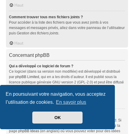
Haut
Comment trouver tous mes fichiers joints ?
Pour accéder à la liste des fichiers que vous avez joints à vos
messages et messages privés, allez dans votre panneau de l’utilisateur
puis
Gestion des fichiers joints
.
Haut
Concernant phpBB
Qui a développé ce logiciel de forum ?
Ce logiciel (dans sa version non modifiée) est développé et distribué
par
phpBB Limited
, qui en a les droits d’auteur. Il est publié sous la
licence publique générale GNU version 2 (GPL-2.0) et peut être diffusé
librement. Pour plus d’informations, visitez la page «
À propos de phpBB
» (en anglais).
En poursuivant votre navigation, vous acceptez
l’utilisation de cookies.
En savoir plus
Haut
Pourquoi la fonctionnalité X n’est pas disponible ?
OK
Ce logiciel a été développé et mis sous licence par phpBB Limited. Si
vous pensez qu’une fonctionnalité nécessite d’être ajoutée, visitez la
page
phpBB Ideas
(en anglais) où vous pouvez voter pour des idées