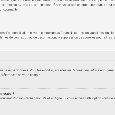
vous ne resterez connecté que pendant une durée déterminée. Cela empêche que quel
la connexion. Ce n’est pas recommandé si vous utilisez un ordinateur public pour ac
onctionnalité.
d’authentification et votre connexion au forum. Ils fournissent aussi des fonctionn
oblèmes de connexion ou de déconnexion, la suppression des cookies pourrait les r
tre base de données. Pour les modifier, accédez au
Panneau de l’utilisateur
(généra
 préférences de votre compte.
nnectés ?
trouverez l’option
Cacher mon statut en ligne
. Si vous activez cette option vous ne