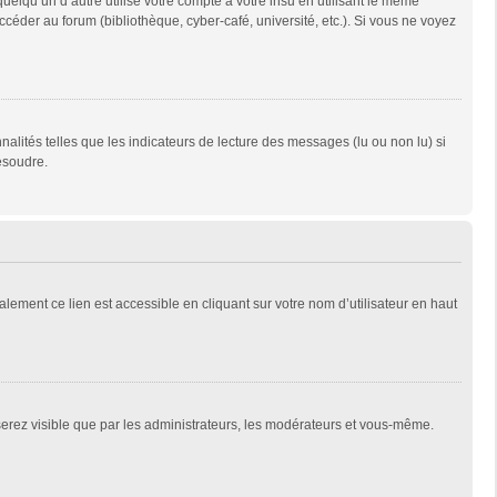
qu’un d’autre utilise votre compte à votre insu en utilisant le même
céder au forum (bibliothèque, cyber-café, université, etc.). Si vous ne voyez
alités telles que les indicateurs de lecture des messages (lu ou non lu) si
ésoudre.
lement ce lien est accessible en cliquant sur votre nom d’utilisateur en haut
 serez visible que par les administrateurs, les modérateurs et vous-même.