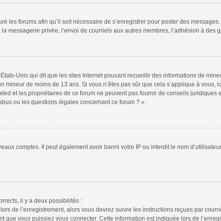
ré les forums afin qu’il soit nécessaire de s’enregistrer pour poster des messages. 
la messagerie privée, l’envoi de courriels aux autres membres, l’adhésion à des gr
États-Unis qui dit que les sites Internet pouvant recueillir des informations de mi
r un mineur de moins de 13 ans. Si vous n’êtes pas sûr que cela s’applique à vous, l
ted et les propriétaires de ce forum ne peuvent pas fournir de conseils juridiques e
 abus ou les questions légales concernant ce forum ? ».
veaux comptes. Il peut également avoir banni votre IP ou interdit le nom d’utilisate
rrects, il y a deux possibilités :
lors de l’enregistrement, alors vous devrez suivre les instructions reçues par cour
 que vous puissiez vous connecter. Cette information est indiquée lors de l’enregis