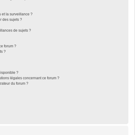
s et la surveillance ?
r des sujets ?
llances de sujets ?
 ce forum ?
ts ?
disponible ?
stions légales concernant ce forum ?
rateur du forum ?