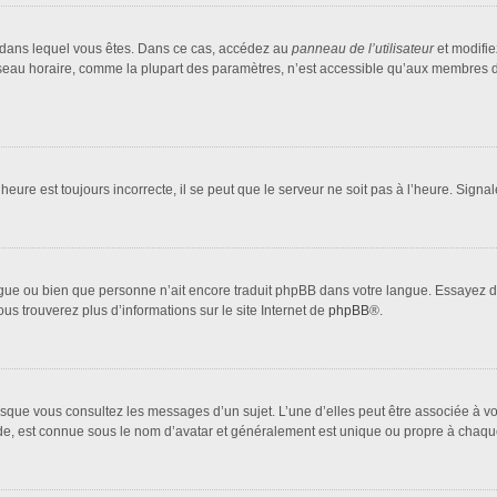
lui dans lequel vous êtes. Dans ce cas, accédez au
panneau de l’utilisateur
et modifie
fuseau horaire, comme la plupart des paramètres, n’est accessible qu’aux membres d
heure est toujours incorrecte, il se peut que le serveur ne soit pas à l’heure. Sign
 langue ou bien que personne n’ait encore traduit phpBB dans votre langue. Essayez 
ous trouverez plus d’informations sur le site Internet de
phpBB
®.
orsque vous consultez les messages d’un sujet. L’une d’elles peut être associée à 
nde, est connue sous le nom d’avatar et généralement est unique ou propre à cha