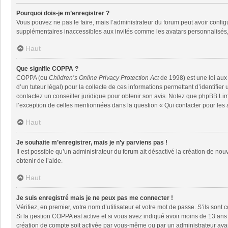
Pourquoi dois-je m’enregistrer ?
Vous pouvez ne pas le faire, mais l’administrateur du forum peut avoir configu
supplémentaires inaccessibles aux invités comme les avatars personnalisés, 
Haut
Que signifie COPPA ?
COPPA (ou
Children’s Online Privacy Protection Act
de 1998) est une loi aux 
d’un tuteur légal) pour la collecte de ces informations permettant d’identifie
contactez un conseiller juridique pour obtenir son avis. Notez que phpBB Limi
l’exception de celles mentionnées dans la question « Qui contacter pour les
Haut
Je souhaite m’enregistrer, mais je n’y parviens pas !
Il est possible qu’un administrateur du forum ait désactivé la création de nou
obtenir de l’aide.
Haut
Je suis enregistré mais je ne peux pas me connecter !
Vérifiez, en premier, votre nom d’utilisateur et votre mot de passe. S’ils sont co
Si la gestion COPPA est active et si vous avez indiqué avoir moins de 13 ans 
création de compte soit activée par vous-même ou par un administrateur avant