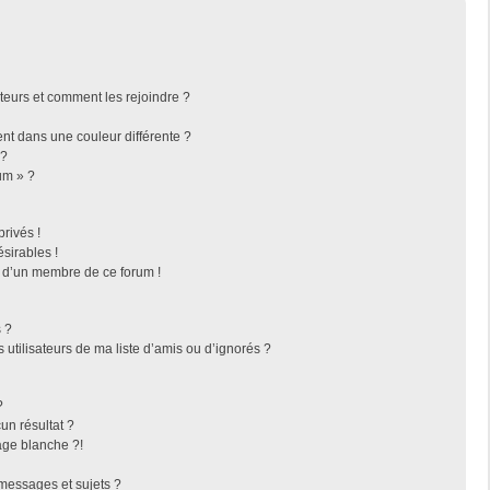
ateurs et comment les rejoindre ?
t dans une couleur différente ?
 ?
um » ?
rivés !
sirables !
f d’un membre de ce forum !
 ?
utilisateurs de ma liste d’amis ou d’ignorés ?
?
n résultat ?
ge blanche ?!
messages et sujets ?