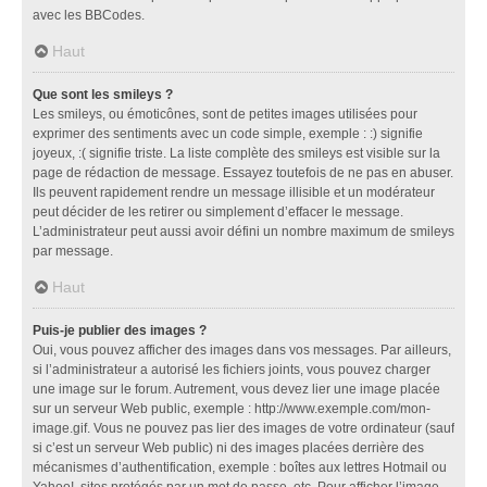
avec les BBCodes.
Haut
Que sont les smileys ?
Les smileys, ou émoticônes, sont de petites images utilisées pour
exprimer des sentiments avec un code simple, exemple : :) signifie
joyeux, :( signifie triste. La liste complète des smileys est visible sur la
page de rédaction de message. Essayez toutefois de ne pas en abuser.
Ils peuvent rapidement rendre un message illisible et un modérateur
peut décider de les retirer ou simplement d’effacer le message.
L’administrateur peut aussi avoir défini un nombre maximum de smileys
par message.
Haut
Puis-je publier des images ?
Oui, vous pouvez afficher des images dans vos messages. Par ailleurs,
si l’administrateur a autorisé les fichiers joints, vous pouvez charger
une image sur le forum. Autrement, vous devez lier une image placée
sur un serveur Web public, exemple : http://www.exemple.com/mon-
image.gif. Vous ne pouvez pas lier des images de votre ordinateur (sauf
si c’est un serveur Web public) ni des images placées derrière des
mécanismes d’authentification, exemple : boîtes aux lettres Hotmail ou
Yahoo!, sites protégés par un mot de passe, etc. Pour afficher l’image,