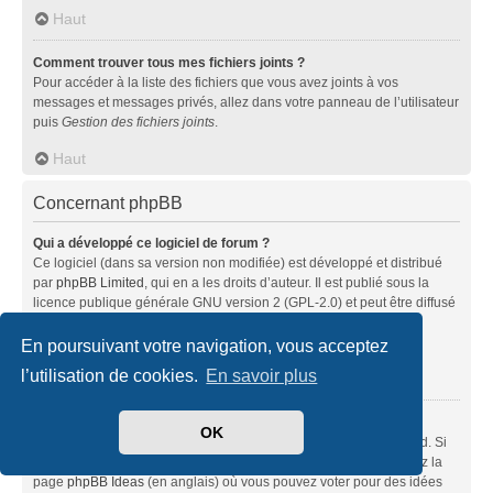
Haut
Comment trouver tous mes fichiers joints ?
Pour accéder à la liste des fichiers que vous avez joints à vos
messages et messages privés, allez dans votre panneau de l’utilisateur
puis
Gestion des fichiers joints
.
Haut
Concernant phpBB
Qui a développé ce logiciel de forum ?
Ce logiciel (dans sa version non modifiée) est développé et distribué
par
phpBB Limited
, qui en a les droits d’auteur. Il est publié sous la
licence publique générale GNU version 2 (GPL-2.0) et peut être diffusé
librement. Pour plus d’informations, visitez la page «
À propos de phpBB
» (en anglais).
En poursuivant votre navigation, vous acceptez
l’utilisation de cookies.
En savoir plus
Haut
Pourquoi la fonctionnalité X n’est pas disponible ?
OK
Ce logiciel a été développé et mis sous licence par phpBB Limited. Si
vous pensez qu’une fonctionnalité nécessite d’être ajoutée, visitez la
page
phpBB Ideas
(en anglais) où vous pouvez voter pour des idées