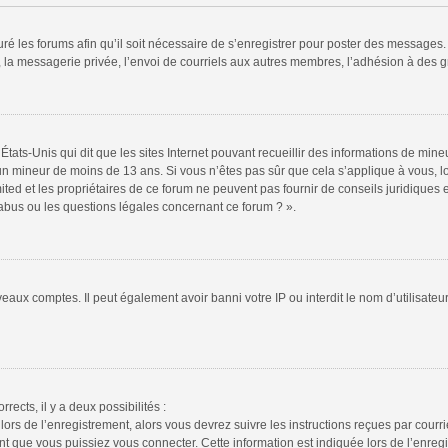
ré les forums afin qu’il soit nécessaire de s’enregistrer pour poster des messages. 
la messagerie privée, l’envoi de courriels aux autres membres, l’adhésion à des gr
États-Unis qui dit que les sites Internet pouvant recueillir des informations de mi
r un mineur de moins de 13 ans. Si vous n’êtes pas sûr que cela s’applique à vous, l
ted et les propriétaires de ce forum ne peuvent pas fournir de conseils juridiques e
 abus ou les questions légales concernant ce forum ? ».
veaux comptes. Il peut également avoir banni votre IP ou interdit le nom d’utilisate
rrects, il y a deux possibilités :
lors de l’enregistrement, alors vous devrez suivre les instructions reçues par cour
 que vous puissiez vous connecter. Cette information est indiquée lors de l’enregis