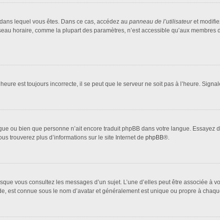
lui dans lequel vous êtes. Dans ce cas, accédez au
panneau de l’utilisateur
et modifie
fuseau horaire, comme la plupart des paramètres, n’est accessible qu’aux membres d
heure est toujours incorrecte, il se peut que le serveur ne soit pas à l’heure. Sign
 langue ou bien que personne n’ait encore traduit phpBB dans votre langue. Essayez 
ous trouverez plus d’informations sur le site Internet de
phpBB
®.
orsque vous consultez les messages d’un sujet. L’une d’elles peut être associée à 
nde, est connue sous le nom d’avatar et généralement est unique ou propre à cha