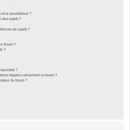
s et la surveillance ?
r des sujets ?
llances de sujets ?
 ce forum ?
ts ?
disponible ?
stions légales concernant ce forum ?
rateur du forum ?