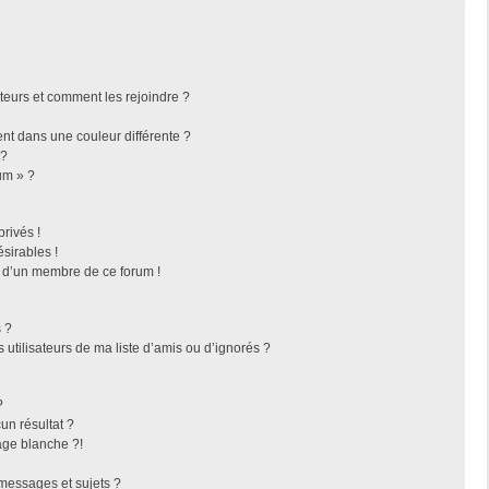
ateurs et comment les rejoindre ?
t dans une couleur différente ?
 ?
um » ?
rivés !
sirables !
f d’un membre de ce forum !
 ?
utilisateurs de ma liste d’amis ou d’ignorés ?
?
n résultat ?
ge blanche ?!
messages et sujets ?