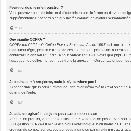
Pourquoi dois-je m’enregistrer ?
Vous pouvez ne pas le faire, mais l’administrateur du forum peut avoir configu
supplémentaires inaccessibles aux invités comme les avatars personnalisés, 
Haut
Que signifie COPPA ?
COPPA (ou
Children’s Online Privacy Protection Act
de 1998) est une loi aux 
d’un tuteur légal) pour la collecte de ces informations permettant d’identifie
contactez un conseiller juridique pour obtenir son avis. Notez que phpBB Limi
l’exception de celles mentionnées dans la question « Qui contacter pour les
Haut
Je souhaite m’enregistrer, mais je n’y parviens pas !
Il est possible qu’un administrateur du forum ait désactivé la création de nou
obtenir de l’aide.
Haut
Je suis enregistré mais je ne peux pas me connecter !
Vérifiez, en premier, votre nom d’utilisateur et votre mot de passe. S’ils sont co
Si la gestion COPPA est active et si vous avez indiqué avoir moins de 13 ans 
création de compte soit activée par vous-même ou par un administrateur avant