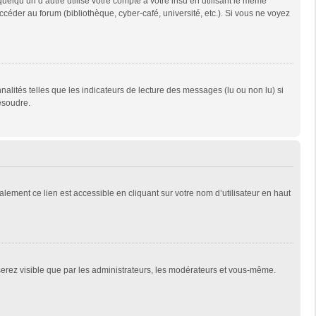
qu’un d’autre utilise votre compte à votre insu en utilisant le même
céder au forum (bibliothèque, cyber-café, université, etc.). Si vous ne voyez
alités telles que les indicateurs de lecture des messages (lu ou non lu) si
ésoudre.
lement ce lien est accessible en cliquant sur votre nom d’utilisateur en haut
 serez visible que par les administrateurs, les modérateurs et vous-même.