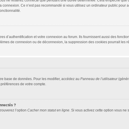
vous ne resterez connecté que pendant une durée déterminée. Cela empêche que quel
la connexion. Ce n’est pas recommandé si vous utilisez un ordinateur public pour ac
onctionnalité.
d’authentification et votre connexion au forum. Ils fournissent aussi des fonctionn
oblèmes de connexion ou de déconnexion, la suppression des cookies pourrait les r
tre base de données. Pour les modifier, accédez au
Panneau de l’utilisateur
(généra
 préférences de votre compte.
nnectés ?
trouverez l’option
Cacher mon statut en ligne
. Si vous activez cette option vous ne