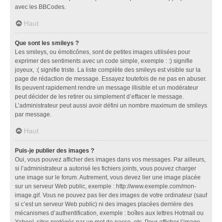
avec les BBCodes.
Haut
Que sont les smileys ?
Les smileys, ou émoticônes, sont de petites images utilisées pour
exprimer des sentiments avec un code simple, exemple : :) signifie
joyeux, :( signifie triste. La liste complète des smileys est visible sur la
page de rédaction de message. Essayez toutefois de ne pas en abuser.
Ils peuvent rapidement rendre un message illisible et un modérateur
peut décider de les retirer ou simplement d’effacer le message.
L’administrateur peut aussi avoir défini un nombre maximum de smileys
par message.
Haut
Puis-je publier des images ?
Oui, vous pouvez afficher des images dans vos messages. Par ailleurs,
si l’administrateur a autorisé les fichiers joints, vous pouvez charger
une image sur le forum. Autrement, vous devez lier une image placée
sur un serveur Web public, exemple : http://www.exemple.com/mon-
image.gif. Vous ne pouvez pas lier des images de votre ordinateur (sauf
si c’est un serveur Web public) ni des images placées derrière des
mécanismes d’authentification, exemple : boîtes aux lettres Hotmail ou
Yahoo!, sites protégés par un mot de passe, etc. Pour afficher l’image,