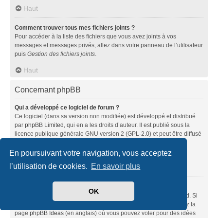
Haut
Comment trouver tous mes fichiers joints ?
Pour accéder à la liste des fichiers que vous avez joints à vos
messages et messages privés, allez dans votre panneau de l’utilisateur
puis
Gestion des fichiers joints
.
Haut
Concernant phpBB
Qui a développé ce logiciel de forum ?
Ce logiciel (dans sa version non modifiée) est développé et distribué
par
phpBB Limited
, qui en a les droits d’auteur. Il est publié sous la
licence publique générale GNU version 2 (GPL-2.0) et peut être diffusé
librement. Pour plus d’informations, visitez la page «
À propos de phpBB
» (en anglais).
En poursuivant votre navigation, vous acceptez
l’utilisation de cookies.
En savoir plus
Haut
Pourquoi la fonctionnalité X n’est pas disponible ?
OK
Ce logiciel a été développé et mis sous licence par phpBB Limited. Si
vous pensez qu’une fonctionnalité nécessite d’être ajoutée, visitez la
page
phpBB Ideas
(en anglais) où vous pouvez voter pour des idées