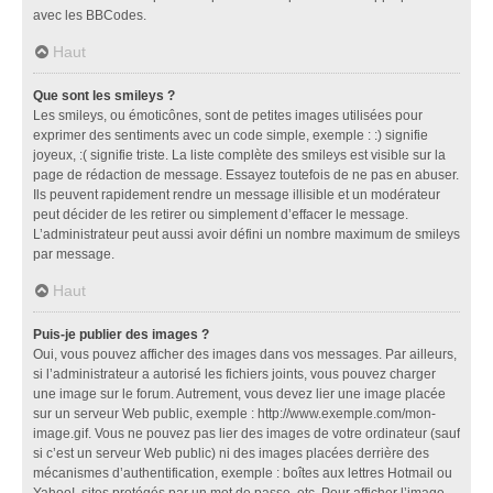
avec les BBCodes.
Haut
Que sont les smileys ?
Les smileys, ou émoticônes, sont de petites images utilisées pour
exprimer des sentiments avec un code simple, exemple : :) signifie
joyeux, :( signifie triste. La liste complète des smileys est visible sur la
page de rédaction de message. Essayez toutefois de ne pas en abuser.
Ils peuvent rapidement rendre un message illisible et un modérateur
peut décider de les retirer ou simplement d’effacer le message.
L’administrateur peut aussi avoir défini un nombre maximum de smileys
par message.
Haut
Puis-je publier des images ?
Oui, vous pouvez afficher des images dans vos messages. Par ailleurs,
si l’administrateur a autorisé les fichiers joints, vous pouvez charger
une image sur le forum. Autrement, vous devez lier une image placée
sur un serveur Web public, exemple : http://www.exemple.com/mon-
image.gif. Vous ne pouvez pas lier des images de votre ordinateur (sauf
si c’est un serveur Web public) ni des images placées derrière des
mécanismes d’authentification, exemple : boîtes aux lettres Hotmail ou
Yahoo!, sites protégés par un mot de passe, etc. Pour afficher l’image,