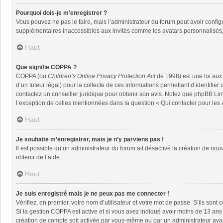
Pourquoi dois-je m’enregistrer ?
Vous pouvez ne pas le faire, mais l’administrateur du forum peut avoir configu
supplémentaires inaccessibles aux invités comme les avatars personnalisés, 
Haut
Que signifie COPPA ?
COPPA (ou
Children’s Online Privacy Protection Act
de 1998) est une loi aux 
d’un tuteur légal) pour la collecte de ces informations permettant d’identifie
contactez un conseiller juridique pour obtenir son avis. Notez que phpBB Limi
l’exception de celles mentionnées dans la question « Qui contacter pour les
Haut
Je souhaite m’enregistrer, mais je n’y parviens pas !
Il est possible qu’un administrateur du forum ait désactivé la création de nou
obtenir de l’aide.
Haut
Je suis enregistré mais je ne peux pas me connecter !
Vérifiez, en premier, votre nom d’utilisateur et votre mot de passe. S’ils sont co
Si la gestion COPPA est active et si vous avez indiqué avoir moins de 13 ans 
création de compte soit activée par vous-même ou par un administrateur avant