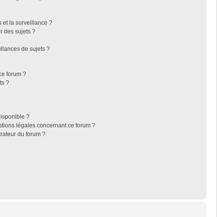
s et la surveillance ?
r des sujets ?
llances de sujets ?
 ce forum ?
ts ?
disponible ?
stions légales concernant ce forum ?
rateur du forum ?