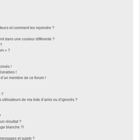
ateurs et comment les rejoindre ?
t dans une couleur différente ?
 ?
um » ?
rivés !
sirables !
f d’un membre de ce forum !
 ?
utilisateurs de ma liste d’amis ou d’ignorés ?
?
n résultat ?
ge blanche ?!
messages et sujets ?