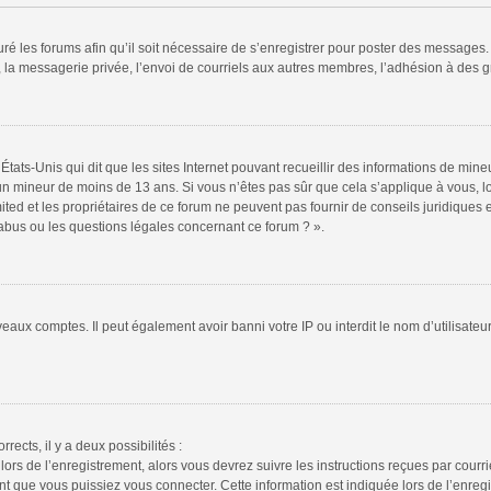
ré les forums afin qu’il soit nécessaire de s’enregistrer pour poster des messages. 
la messagerie privée, l’envoi de courriels aux autres membres, l’adhésion à des gr
États-Unis qui dit que les sites Internet pouvant recueillir des informations de mi
r un mineur de moins de 13 ans. Si vous n’êtes pas sûr que cela s’applique à vous, l
ted et les propriétaires de ce forum ne peuvent pas fournir de conseils juridiques e
 abus ou les questions légales concernant ce forum ? ».
veaux comptes. Il peut également avoir banni votre IP ou interdit le nom d’utilisate
rrects, il y a deux possibilités :
lors de l’enregistrement, alors vous devrez suivre les instructions reçues par cour
 que vous puissiez vous connecter. Cette information est indiquée lors de l’enregis