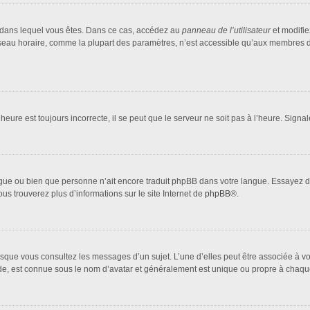
lui dans lequel vous êtes. Dans ce cas, accédez au
panneau de l’utilisateur
et modifie
fuseau horaire, comme la plupart des paramètres, n’est accessible qu’aux membres d
heure est toujours incorrecte, il se peut que le serveur ne soit pas à l’heure. Sign
 langue ou bien que personne n’ait encore traduit phpBB dans votre langue. Essayez 
ous trouverez plus d’informations sur le site Internet de
phpBB
®.
orsque vous consultez les messages d’un sujet. L’une d’elles peut être associée à 
nde, est connue sous le nom d’avatar et généralement est unique ou propre à cha