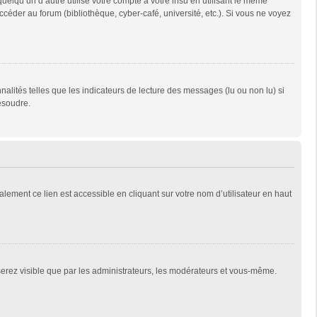
qu’un d’autre utilise votre compte à votre insu en utilisant le même
céder au forum (bibliothèque, cyber-café, université, etc.). Si vous ne voyez
alités telles que les indicateurs de lecture des messages (lu ou non lu) si
ésoudre.
lement ce lien est accessible en cliquant sur votre nom d’utilisateur en haut
 serez visible que par les administrateurs, les modérateurs et vous-même.