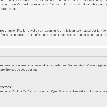
vous ne resterez connecté que pendant une durée déterminée. Cela empêche que quel
la connexion. Ce n’est pas recommandé si vous utilisez un ordinateur public pour ac
onctionnalité.
d’authentification et votre connexion au forum. Ils fournissent aussi des fonctionn
oblèmes de connexion ou de déconnexion, la suppression des cookies pourrait les r
tre base de données. Pour les modifier, accédez au
Panneau de l’utilisateur
(généra
 préférences de votre compte.
nnectés ?
trouverez l’option
Cacher mon statut en ligne
. Si vous activez cette option vous ne