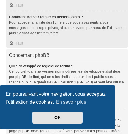
Haut
Comment trouver tous mes fichiers joints ?
Pour accéder à la liste des fichiers que vous avez joints à vos
messages et messages privés, allez dans votre panneau de l’utilisateur
puis
Gestion des fichiers joints
.
Haut
Concernant phpBB
Qui a développé ce logiciel de forum ?
Ce logiciel (dans sa version non modifiée) est développé et distribué
par
phpBB Limited
, qui en a les droits d’auteur. Il est publié sous la
licence publique générale GNU version 2 (GPL-2.0) et peut être diffusé
librement. Pour plus d’informations, visitez la page «
À propos de phpBB
» (en anglais).
En poursuivant votre navigation, vous acceptez
l’utilisation de cookies.
En savoir plus
Haut
Pourquoi la fonctionnalité X n’est pas disponible ?
OK
Ce logiciel a été développé et mis sous licence par phpBB Limited. Si
vous pensez qu’une fonctionnalité nécessite d’être ajoutée, visitez la
page
phpBB Ideas
(en anglais) où vous pouvez voter pour des idées