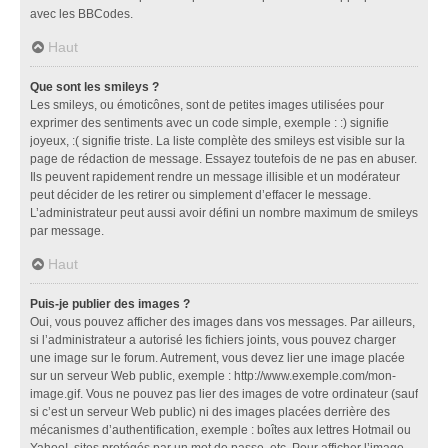
avec les BBCodes.
Haut
Que sont les smileys ?
Les smileys, ou émoticônes, sont de petites images utilisées pour
exprimer des sentiments avec un code simple, exemple : :) signifie
joyeux, :( signifie triste. La liste complète des smileys est visible sur la
page de rédaction de message. Essayez toutefois de ne pas en abuser.
Ils peuvent rapidement rendre un message illisible et un modérateur
peut décider de les retirer ou simplement d’effacer le message.
L’administrateur peut aussi avoir défini un nombre maximum de smileys
par message.
Haut
Puis-je publier des images ?
Oui, vous pouvez afficher des images dans vos messages. Par ailleurs,
si l’administrateur a autorisé les fichiers joints, vous pouvez charger
une image sur le forum. Autrement, vous devez lier une image placée
sur un serveur Web public, exemple : http://www.exemple.com/mon-
image.gif. Vous ne pouvez pas lier des images de votre ordinateur (sauf
si c’est un serveur Web public) ni des images placées derrière des
mécanismes d’authentification, exemple : boîtes aux lettres Hotmail ou
Yahoo!, sites protégés par un mot de passe, etc. Pour afficher l’image,