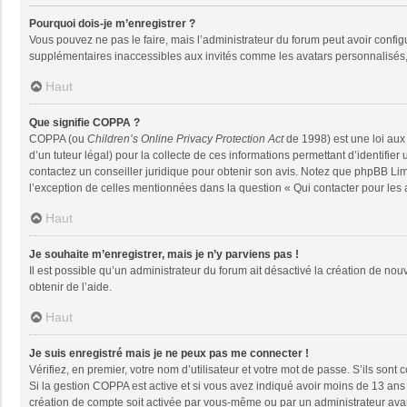
Pourquoi dois-je m’enregistrer ?
Vous pouvez ne pas le faire, mais l’administrateur du forum peut avoir configu
supplémentaires inaccessibles aux invités comme les avatars personnalisés, 
Haut
Que signifie COPPA ?
COPPA (ou
Children’s Online Privacy Protection Act
de 1998) est une loi aux 
d’un tuteur légal) pour la collecte de ces informations permettant d’identifie
contactez un conseiller juridique pour obtenir son avis. Notez que phpBB Limi
l’exception de celles mentionnées dans la question « Qui contacter pour les
Haut
Je souhaite m’enregistrer, mais je n’y parviens pas !
Il est possible qu’un administrateur du forum ait désactivé la création de nou
obtenir de l’aide.
Haut
Je suis enregistré mais je ne peux pas me connecter !
Vérifiez, en premier, votre nom d’utilisateur et votre mot de passe. S’ils sont co
Si la gestion COPPA est active et si vous avez indiqué avoir moins de 13 ans 
création de compte soit activée par vous-même ou par un administrateur avant