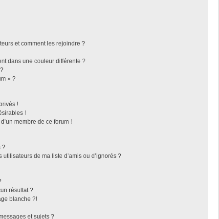
ateurs et comment les rejoindre ?
t dans une couleur différente ?
 ?
um » ?
rivés !
sirables !
f d’un membre de ce forum !
 ?
utilisateurs de ma liste d’amis ou d’ignorés ?
?
n résultat ?
ge blanche ?!
messages et sujets ?