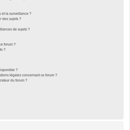
s et la surveillance ?
r des sujets ?
llances de sujets ?
 ce forum ?
ts ?
disponible ?
stions légales concernant ce forum ?
rateur du forum ?