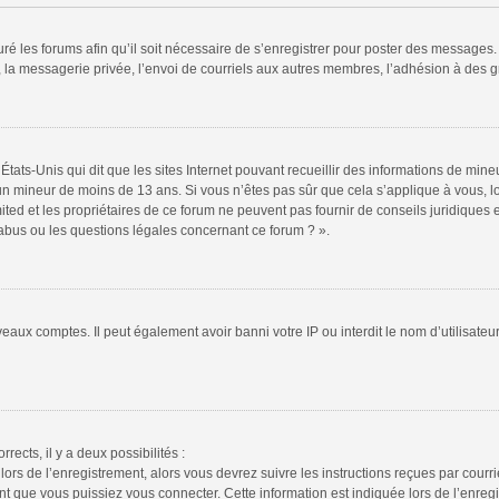
ré les forums afin qu’il soit nécessaire de s’enregistrer pour poster des messages. 
la messagerie privée, l’envoi de courriels aux autres membres, l’adhésion à des gr
États-Unis qui dit que les sites Internet pouvant recueillir des informations de mi
r un mineur de moins de 13 ans. Si vous n’êtes pas sûr que cela s’applique à vous, l
ted et les propriétaires de ce forum ne peuvent pas fournir de conseils juridiques e
 abus ou les questions légales concernant ce forum ? ».
veaux comptes. Il peut également avoir banni votre IP ou interdit le nom d’utilisate
rrects, il y a deux possibilités :
lors de l’enregistrement, alors vous devrez suivre les instructions reçues par cour
 que vous puissiez vous connecter. Cette information est indiquée lors de l’enregis