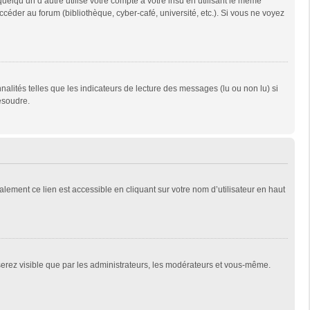
qu’un d’autre utilise votre compte à votre insu en utilisant le même
céder au forum (bibliothèque, cyber-café, université, etc.). Si vous ne voyez
alités telles que les indicateurs de lecture des messages (lu ou non lu) si
ésoudre.
lement ce lien est accessible en cliquant sur votre nom d’utilisateur en haut
 serez visible que par les administrateurs, les modérateurs et vous-même.