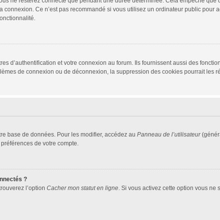
vous ne resterez connecté que pendant une durée déterminée. Cela empêche que quel
la connexion. Ce n’est pas recommandé si vous utilisez un ordinateur public pour ac
onctionnalité.
d’authentification et votre connexion au forum. Ils fournissent aussi des fonctionn
oblèmes de connexion ou de déconnexion, la suppression des cookies pourrait les r
tre base de données. Pour les modifier, accédez au
Panneau de l’utilisateur
(généra
 préférences de votre compte.
nnectés ?
trouverez l’option
Cacher mon statut en ligne
. Si vous activez cette option vous ne