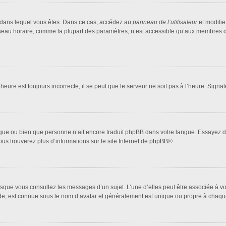
lui dans lequel vous êtes. Dans ce cas, accédez au
panneau de l’utilisateur
et modifie
fuseau horaire, comme la plupart des paramètres, n’est accessible qu’aux membres d
heure est toujours incorrecte, il se peut que le serveur ne soit pas à l’heure. Sign
 langue ou bien que personne n’ait encore traduit phpBB dans votre langue. Essayez 
ous trouverez plus d’informations sur le site Internet de
phpBB
®.
orsque vous consultez les messages d’un sujet. L’une d’elles peut être associée à 
nde, est connue sous le nom d’avatar et généralement est unique ou propre à cha